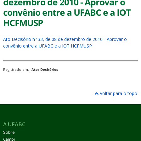
dezembro de 2010 - Aprovar o
convênio entre a UFABC e a IOT
HCFMUSP
Ato Decisório nº 33, de 08 de dezembro de 2010 - Aprovar o
ubmenu
convênio entre a UFABC e a IOT HCFMUSP
Registrado em:
Atos Decisórios
ubmenu
ubmenu
Voltar para o topo
A UFABC
Sobre
Campi