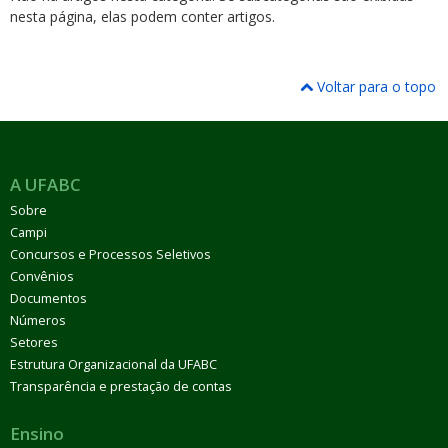
nesta página, elas podem conter artigos.
Voltar para o topo
ubmenu
A UFABC
Sobre
ubmenu
Campi
Concursos e Processos Seletivos
ubmenu
Convênios
Documentos
Números
Setores
Estrutura Organizacional da UFABC
Transparência e prestação de contas
Ensino