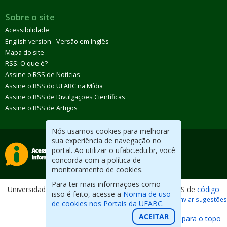
Sobre o site
Acessibilidade
English version - Versão em Inglês
Mapa do site
RSS: O que é?
Assine o RSS de Notícias
Assine o RSS do UFABC na Mídia
Assine o RSS de Divulgações Científicas
Assine o RSS de Artigos
Nós usamos cookies para melhorar
sua experiência de navegação no
portal. Ao utilizar o ufabc.edu.br, você
concorda com a política de
monitoramento de cookies.
Para ter mais informações como
Universidade Federal do ABC. Desenvolvido com CMS de
código
isso é feito, acesse a
Norma de uso
aberto
.
Reportar erros / Enviar sugestões
de cookies nos Portais da UFABC.
ACEITAR
Voltar para o topo