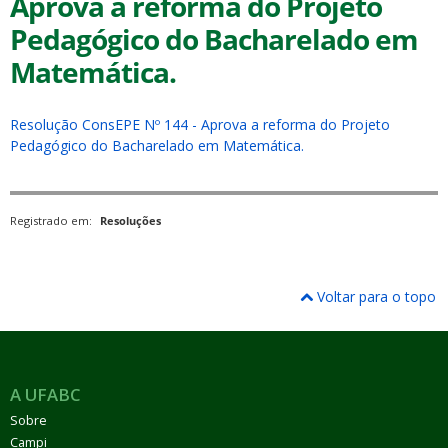
Aprova a reforma do Projeto
Pedagógico do Bacharelado em
Matemática.
Resolução ConsEPE Nº 144 - Aprova a reforma do Projeto
ubmenu
Pedagógico do Bacharelado em Matemática.
Registrado em:
Resoluções
ubmenu
ubmenu
Voltar para o topo
A UFABC
Sobre
Campi