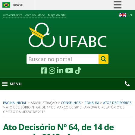
BRASIL
Simplifique!
Alto contraste
Acessibilidade
Mapa do site
EN
Comunica BR
Participe
Acesso à informação
Legislação
Canais
MENU
PÁGINA INICIAL
>
ADMINISTRAÇÃO
>
CONSELHOS
>
CONSUNI
>
ATOS DECISÓRIOS
>
ATO DECISÓRIO Nº 64, DE 14 DE MARÇO DE 2013 - APROVA O RELATÓRIO DE
nu
GESTÃO DA UFABC DE 2012.
Ato Decisório Nº 64, de 14 de