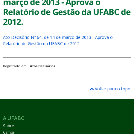
março de 2013 - Aprova o
Relatório de Gestão da UFABC de
2012.
Ato Decisório Nº 64, de 14 de março de 2013 - Aprova o
ubmenu
Relatório de Gestão da UFABC de 2012.
Registrado em:
Atos Decisórios
ubmenu
ubmenu
Voltar para o topo
A UFABC
Sobre
Campi