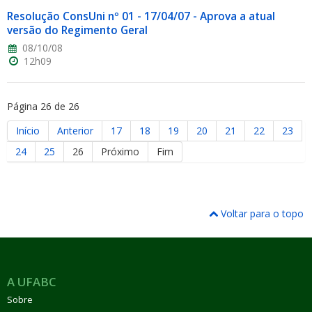
Resolução ConsUni nº 01 - 17/04/07 - Aprova a atual
versão do Regimento Geral
08/10/08
12h09
Página 26 de 26
Início
Anterior
17
18
19
20
21
22
23
24
25
26
Próximo
Fim
Voltar para o topo
A UFABC
Sobre