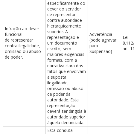
especificamente do
dever do servidor
de representar
contra autoridade
hierarquicamente
Infração ao dever
superior. A
funcional
Advertência
representação é
Lei
de representar
(pode agravar
um documento
8.112
contra ilegalidade,
para
escrito, sem
art. 1
omissão ou abuso
Suspensão)
maiores exigências
de poder.
formais, com a
narrativa clara dos
fatos que envolvam
a suposta
ilegalidade,
omissão ou abuso
de poder da
autoridade. Esta
representação
deverá ser dirigida à
autoridade superior
àquela denunciada.
Esta conduta