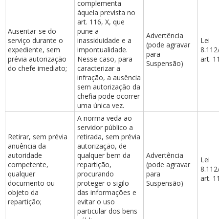
complementa
àquela prevista no
art. 116, X, que
Ausentar-se do
pune a
Advertência
serviço durante o
inassiduidade e a
Lei
(pode agravar
expediente, sem
impontualidade.
8.112
para
prévia autorização
Nesse caso, para
art. 1
Suspensão)
do chefe imediato;
caracterizar a
infração, a ausência
sem autorização da
chefia pode ocorrer
uma única vez.
A norma veda ao
servidor público a
Retirar, sem prévia
retirada, sem prévia
anuência da
autorização, de
autoridade
qualquer bem da
Advertência
Lei
competente,
repartição,
(pode agravar
8.112
qualquer
procurando
para
art. 11
documento ou
proteger o sigilo
Suspensão)
objeto da
das informações e
repartição;
evitar o uso
particular dos bens