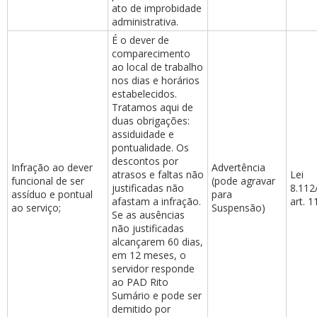
ato de improbidade
administrativa.
É o dever de
comparecimento
ao local de trabalho
nos dias e horários
estabelecidos.
Tratamos aqui de
duas obrigações:
assiduidade e
pontualidade. Os
descontos por
Infração ao dever
Advertência
atrasos e faltas não
Lei
funcional de ser
(pode agravar
justificadas não
8.112
assíduo e pontual
para
afastam a infração.
art. 1
ao serviço;
Suspensão)
Se as ausências
não justificadas
alcançarem 60 dias,
em 12 meses, o
servidor responde
ao PAD Rito
Sumário e pode ser
demitido por