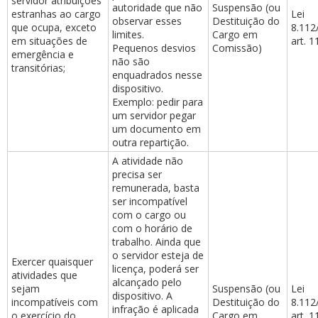
servidor atribuições
autoridade que não
Suspensão (ou
estranhas ao cargo
Lei
observar esses
Destituição do
que ocupa, exceto
8.112
limites.
Cargo em
em situações de
art. 1
Pequenos desvios
Comissão)
emergência e
não são
transitórias;
enquadrados nesse
dispositivo.
Exemplo: pedir para
um servidor pegar
um documento em
outra repartição.
A atividade não
precisa ser
remunerada, basta
ser incompatível
com o cargo ou
com o horário de
trabalho. Ainda que
o servidor esteja de
Exercer quaisquer
licença, poderá ser
atividades que
alcançado pelo
sejam
Suspensão (ou
Lei
dispositivo. A
incompatíveis com
Destituição do
8.112
infração é aplicada
o exercício do
Cargo em
art. 1