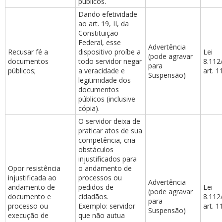
públicos.
Dando efetividade
ao art. 19, II, da
Constituição
Federal, esse
Advertência
Recusar fé a
dispositivo proíbe a
Lei
(pode agravar
documentos
todo servidor negar
8.112
para
públicos;
a veracidade e
art. 11
Suspensão)
legitimidade dos
documentos
públicos (inclusive
cópia).
O servidor deixa de
praticar atos de sua
competência, cria
obstáculos
injustificados para
Opor resistência
o andamento de
injustificada ao
processos ou
Advertência
andamento de
pedidos de
Lei
(pode agravar
documento e
cidadãos.
8.112
para
processo ou
Exemplo: servidor
art. 1
Suspensão)
execução de
que não autua