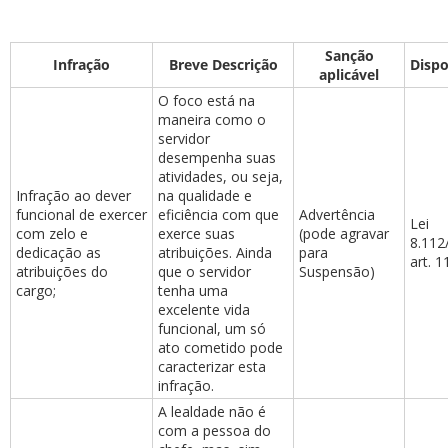
Sanção
Infração
Breve Descrição
Dispo
aplicável
O foco está na
maneira como o
servidor
ubmenu
desempenha suas
atividades, ou seja,
Infração ao dever
na qualidade e
funcional de exercer
eficiência com que
Advertência
Lei
ubmenu
com zelo e
exerce suas
(pode agravar
8.112
dedicação as
atribuições. Ainda
para
art. 1
atribuições do
que o servidor
Suspensão)
ubmenu
cargo;
tenha uma
excelente vida
funcional, um só
ato cometido pode
caracterizar esta
infração.
A lealdade não é
com a pessoa do