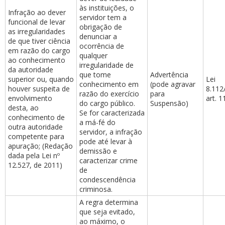
às instituições, o
Infração ao dever
servidor tem a
funcional de levar
obrigação de
as irregularidades
denunciar a
de que tiver ciência
ocorrência de
em razão do cargo
qualquer
ao conhecimento
irregularidade de
da autoridade
que tome
Advertência
superior ou, quando
Lei
conhecimento em
(pode agravar
houver suspeita de
8.112
razão do exercício
para
envolvimento
art. 1
do cargo público.
Suspensão)
desta, ao
Se for caracterizada
conhecimento de
a má-fé do
outra autoridade
servidor, a infração
competente para
pode até levar à
apuração; (Redação
demissão e
dada pela Lei nº
caracterizar crime
12.527, de 2011)
de
condescendência
criminosa.
A regra determina
que seja evitado,
ao máximo, o