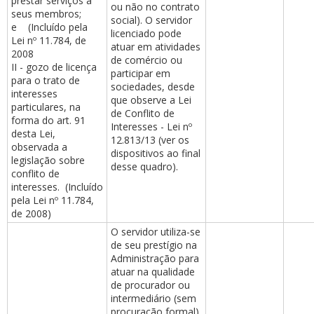
prestar serviços a
ou não no contrato
seus membros;
social). O servidor
e (Incluído pela
licenciado pode
Lei nº 11.784, de
atuar em atividades
2008
de comércio ou
II - gozo de licença
participar em
para o trato de
sociedades, desde
interesses
que observe a Lei
particulares, na
de Conflito de
forma do art. 91
Interesses - Lei nº
desta Lei,
12.813/13 (ver os
observada a
dispositivos ao final
legislação sobre
desse quadro).
conflito de
interesses. (Incluído
pela Lei nº 11.784,
de 2008)
O servidor utiliza-se
de seu prestígio na
Administração para
atuar na qualidade
de procurador ou
intermediário (sem
procuração formal).