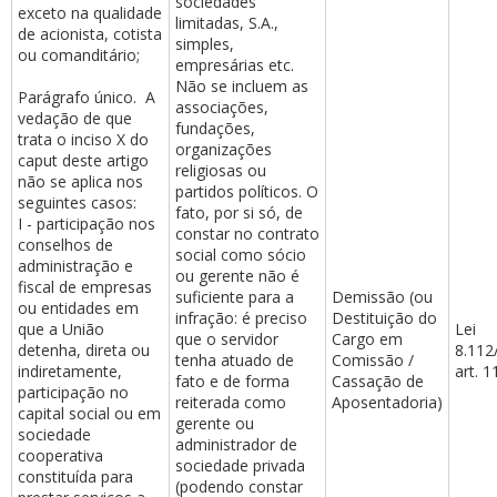
sociedades
exceto na qualidade
limitadas, S.A.,
de acionista, cotista
simples,
ou comanditário;
empresárias etc.
Não se incluem as
Parágrafo único. A
associações,
vedação de que
fundações,
trata o inciso X do
organizações
caput deste artigo
religiosas ou
não se aplica nos
partidos políticos. O
seguintes casos:
fato, por si só, de
I - participação nos
constar no contrato
conselhos de
social como sócio
administração e
ou gerente não é
fiscal de empresas
suficiente para a
Demissão (ou
ou entidades em
infração: é preciso
Destituição do
que a União
Lei
que o servidor
Cargo em
detenha, direta ou
8.112
tenha atuado de
Comissão /
indiretamente,
art. 1
fato e de forma
Cassação de
participação no
reiterada como
Aposentadoria)
capital social ou em
gerente ou
sociedade
administrador de
cooperativa
sociedade privada
constituída para
(podendo constar