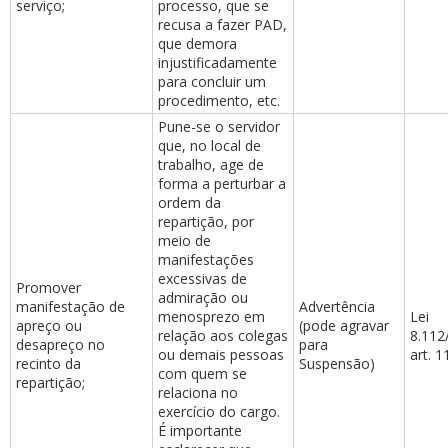
serviço;
processo, que se
recusa a fazer PAD,
que demora
injustificadamente
para concluir um
procedimento, etc.
Pune-se o servidor
que, no local de
trabalho, age de
forma a perturbar a
ordem da
repartição, por
meio de
manifestações
excessivas de
Promover
admiração ou
manifestação de
Advertência
menosprezo em
Lei
apreço ou
(pode agravar
relação aos colegas
8.112
desapreço no
para
ou demais pessoas
art. 1
recinto da
Suspensão)
com quem se
repartição;
relaciona no
exercício do cargo.
É importante