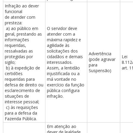
Infração ao dever
funcional
de atender com
presteza:
a) ao público em
O servidor deve
geral, prestando as
atender com a
informações
máxima rapidez e
requeridas,
agilidade às
ressalvadas as
solicitações dos
Advertência
protegidas por
cidadãos e demais
Lei
(pode agravar
sigilo;
interessados.
8.112
para
b) à expedição de
Assim, a lentidão
art. 1
Suspensão)
certidões
injustificada ou a
requeridas para
má vontade no
defesa de direito ou
exercício da função
esclarecimento de
pública configura
situações de
infração.
interesse pessoal;
c) às requisições
para a defesa da
Fazenda Pública.
Em atenção ao
dever de lealdade