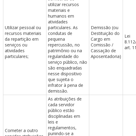
utilizar recursos
materiais e
humanos em
atividades
Utilizar pessoal ou
particulares. As
Demissão (ou
recursos materiais
condutas de
Destituição do
Lei
da repartição em
pequena
Cargo em
8.112
serviços ou
repercussão, no
Comissão /
art. 1
atividades
patrimônio ou na
Cassação de
particulares;
regularidade do
Aposentadoria)
serviço público, não
são enquadradas
nesse dispositivo
que sujeita o
infrator à pena de
demissão.
As atribuições de
cada servidor
público estão
disciplinadas em
leis e
regulamentos,
Cometer a outro
punindo-se a