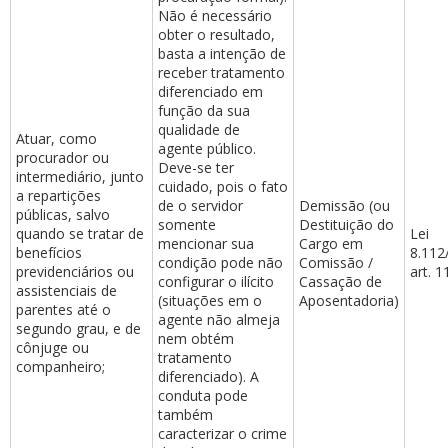
Não é necessário
obter o resultado,
basta a intenção de
receber tratamento
diferenciado em
função da sua
qualidade de
Atuar, como
agente público.
procurador ou
Deve-se ter
intermediário, junto
cuidado, pois o fato
a repartições
de o servidor
Demissão (ou
públicas, salvo
somente
Destituição do
quando se tratar de
Lei
mencionar sua
Cargo em
benefícios
8.112
condição pode não
Comissão /
previdenciários ou
art. 1
configurar o ilícito
Cassação de
assistenciais de
(situações em o
Aposentadoria)
parentes até o
agente não almeja
segundo grau, e de
nem obtém
cônjuge ou
tratamento
companheiro;
diferenciado). A
conduta pode
também
caracterizar o crime