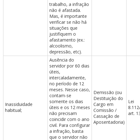
trabalho, a infração
não é afastada.
Mas, é importante
verificar se não há
situações que
justifiquem o
afastamento (ex.:
alcoolismo,
depressão, etc).
Ausência do
servidor por 60 dias
úteis,
intercaladamente,
no período de 12
meses. Nesse caso,
Demissão (ou
contam-se
Destituição do
somente os dias
Lei
Inassiduidade
Cargo em
úteis e os 12 meses
8.112
habitual;
Comissão /
não precisam
art. 13
Cassação de
coincidir com o ano
Aposentadoria)
civil. Para configurar
a infração, basta
que o servidor não