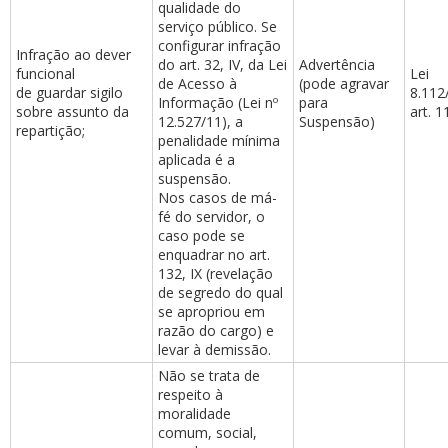
qualidade do
serviço público. Se
configurar infração
Infração ao dever
do art. 32, IV, da Lei
Advertência
funcional
Lei
de Acesso à
(pode agravar
de guardar sigilo
8.112
Informação (Lei nº
para
sobre assunto da
art. 1
12.527/11), a
Suspensão)
repartição;
penalidade mínima
aplicada é a
suspensão.
Nos casos de má-
fé do servidor, o
caso pode se
enquadrar no art.
132, IX (revelação
de segredo do qual
se apropriou em
razão do cargo) e
levar à demissão.
Não se trata de
respeito à
moralidade
comum, social,