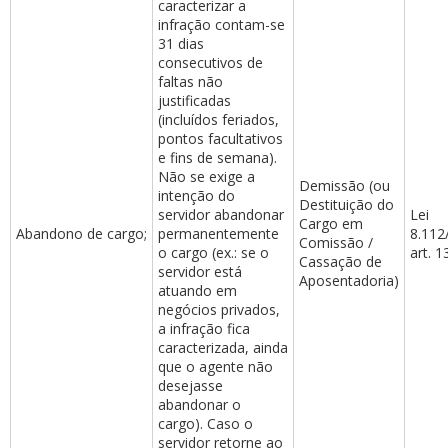
caracterizar a
infração contam-se
31 dias
consecutivos de
faltas não
justificadas
(incluídos feriados,
pontos facultativos
e fins de semana).
Não se exige a
Demissão (ou
intenção do
Destituição do
servidor abandonar
Lei
Cargo em
Abandono de cargo;
permanentemente
8.112
Comissão /
o cargo (ex.: se o
art. 13
Cassação de
servidor está
Aposentadoria)
atuando em
negócios privados,
a infração fica
caracterizada, ainda
que o agente não
desejasse
abandonar o
cargo). Caso o
servidor retorne ao