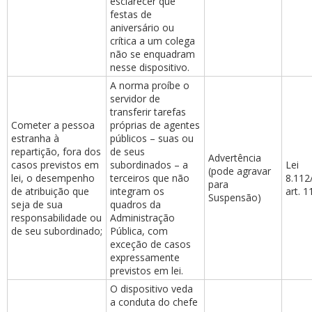
esclarecer que
festas de
aniversário ou
crítica a um colega
não se enquadram
nesse dispositivo.
A norma proíbe o
servidor de
transferir tarefas
Cometer a pessoa
próprias de agentes
estranha à
públicos – suas ou
repartição, fora dos
de seus
Advertência
casos previstos em
subordinados – a
Lei
(pode agravar
lei, o desempenho
terceiros que não
8.112
para
de atribuição que
integram os
art. 1
Suspensão)
seja de sua
quadros da
responsabilidade ou
Administração
de seu subordinado;
Pública, com
exceção de casos
expressamente
previstos em lei.
O dispositivo veda
a conduta do chefe