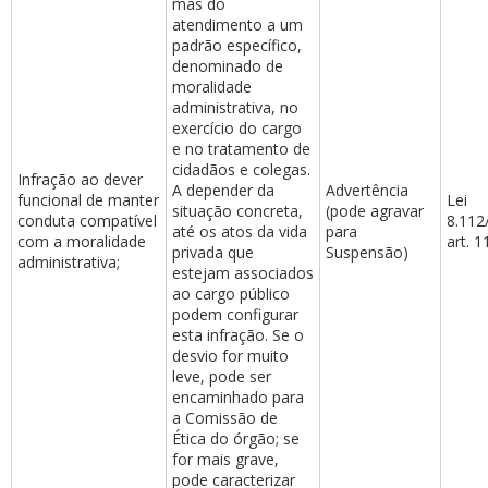
mas do
atendimento a um
padrão específico,
denominado de
moralidade
administrativa, no
exercício do cargo
e no tratamento de
cidadãos e colegas.
Infração ao dever
A depender da
Advertência
funcional de manter
Lei
situação concreta,
(pode agravar
conduta compatível
8.112
até os atos da vida
para
com a moralidade
art. 1
privada que
Suspensão)
administrativa;
estejam associados
ao cargo público
podem configurar
esta infração. Se o
desvio for muito
leve, pode ser
encaminhado para
a Comissão de
Ética do órgão; se
for mais grave,
pode caracterizar