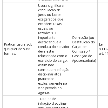
Usura significa a
estipulação de
juros ou lucros
exagerados que
excedem taxas
usuais ou
razoáveis. É
importante
Demissão (ou
destacar que a
Destituição do
Praticar usura sob
Lei
conduta do servidor
Cargo em
qualquer de suas
8.112
deve estar
Comissão /
formas;
art. 1
relacionada com o
Cassação de
exercício do cargo,
Aposentadoria)
assim não
constituem infração
disciplinar atos
praticados
exclusivamente na
vida privada do
agente.
Trata-se de
infração disciplinar
que visa proteger a