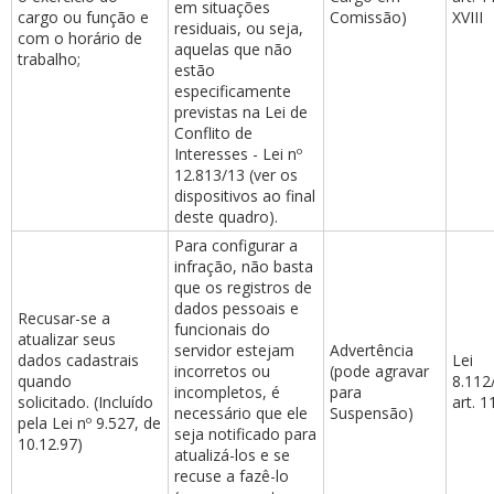
em situações
cargo ou função e
Comissão)
XVIII
residuais, ou seja,
com o horário de
aquelas que não
trabalho;
estão
especificamente
previstas na Lei de
Conflito de
Interesses - Lei nº
12.813/13 (ver os
dispositivos ao final
deste quadro).
Para configurar a
infração, não basta
que os registros de
dados pessoais e
Recusar-se a
funcionais do
atualizar seus
servidor estejam
Advertência
dados cadastrais
Lei
incorretos ou
(pode agravar
quando
8.112
incompletos, é
para
solicitado. (Incluído
art. 1
necessário que ele
Suspensão)
pela Lei nº 9.527, de
seja notificado para
10.12.97)
atualizá-los e se
recuse a fazê-lo