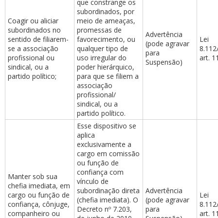
que constrange os
subordinados, por
Coagir ou aliciar
meio de ameaças,
subordinados no
promessas de
Advertência
sentido de filiarem-
favorecimento, ou
Lei
(pode agravar
se a associação
qualquer tipo de
8.112
para
profissional ou
uso irregular do
art. 1
Suspensão)
sindical, ou a
poder hierárquico,
partido político;
para que se filiem a
associação
profissional/
sindical, ou a
partido político.
Esse dispositivo se
aplica
exclusivamente a
cargo em comissão
ou função de
confiança com
Manter sob sua
vínculo de
chefia imediata, em
subordinação direta
Advertência
cargo ou função de
Lei
(chefia imediata). O
(pode agravar
confiança, cônjuge,
8.112
Decreto nº 7.203,
para
companheiro ou
art. 1