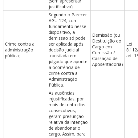
(sem apresentar
justificativa).
Segundo o Parecer
AGU 124, com
fundamento nesse
dispositivo, a
Demissão (ou
demissão só pode
Destituição do
Crime contra a
ser aplicada após
Lei
Cargo em
administração
decisão judicial
8.112
Comissão /
pública;
transitada em
art. 1
Cassação de
julgado que aponte
Aposentadoria)
a ocorrência de
crime contra a
Administração
Pública.
As ausências
injustificadas, por
mais de trinta dias
consecutivos,
geram presunção
relativa da intenção
de abandonar o
cargo. Assim, para