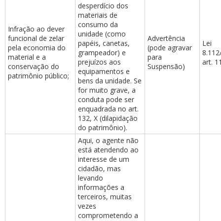
desperdício dos
materiais de
consumo da
Infração ao dever
unidade (como
funcional de zelar
Advertência
papéis, canetas,
Lei
pela economia do
(pode agravar
grampeador) e
8.112
material e a
para
prejuízos aos
art. 1
conservação do
Suspensão)
equipamentos e
patrimônio público;
bens da unidade. Se
for muito grave, a
conduta pode ser
enquadrada no art.
132, X (dilapidação
do patrimônio).
Aqui, o agente não
está atendendo ao
interesse de um
cidadão, mas
levando
informações a
terceiros, muitas
vezes
comprometendo a