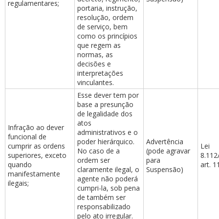
regulamentares;
portaria, instrução,
resolução, ordem
de serviço, bem
como os princípios
que regem as
normas, as
decisões e
interpretações
vinculantes.
Esse dever tem por
base a presunção
de legalidade dos
atos
Infração ao dever
administrativos e o
funcional de
poder hierárquico.
Advertência
cumprir as ordens
Lei
No caso de a
(pode agravar
superiores, exceto
8.112
ordem ser
para
quando
art. 1
claramente ilegal, o
Suspensão)
manifestamente
agente não poderá
ilegais;
cumpri-la, sob pena
de também ser
responsabilizado
pelo ato irregular.