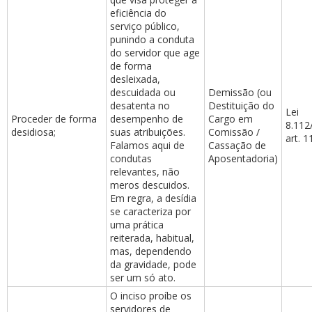
eficiência do
serviço público,
punindo a conduta
do servidor que age
de forma
desleixada,
descuidada ou
Demissão (ou
desatenta no
Destituição do
Lei
Proceder de forma
desempenho de
Cargo em
8.112
desidiosa;
suas atribuições.
Comissão /
art. 1
Falamos aqui de
Cassação de
condutas
Aposentadoria)
relevantes, não
meros descuidos.
Em regra, a desídia
se caracteriza por
uma prática
reiterada, habitual,
mas, dependendo
da gravidade, pode
ser um só ato.
O inciso proíbe os
servidores de