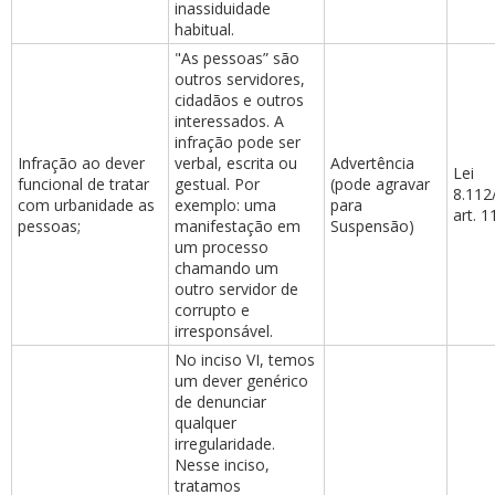
inassiduidade
habitual.
"As pessoas” são
outros servidores,
cidadãos e outros
interessados. A
infração pode ser
Infração ao dever
verbal, escrita ou
Advertência
Lei
funcional de tratar
gestual. Por
(pode agravar
8.112
com urbanidade as
exemplo: uma
para
art. 1
pessoas;
manifestação em
Suspensão)
um processo
chamando um
outro servidor de
corrupto e
irresponsável.
No inciso VI, temos
um dever genérico
de denunciar
qualquer
irregularidade.
Nesse inciso,
tratamos