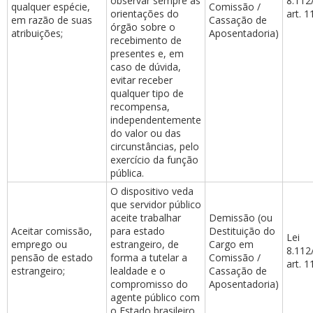
observar sempre as
8.112
qualquer espécie,
Comissão /
orientações do
art. 1
em razão de suas
Cassação de
órgão sobre o
atribuições;
Aposentadoria)
recebimento de
presentes e, em
caso de dúvida,
evitar receber
qualquer tipo de
recompensa,
independentemente
do valor ou das
circunstâncias, pelo
exercício da função
pública.
O dispositivo veda
que servidor público
aceite trabalhar
Demissão (ou
Aceitar comissão,
para estado
Destituição do
Lei
emprego ou
estrangeiro, de
Cargo em
8.112
pensão de estado
forma a tutelar a
Comissão /
art. 1
estrangeiro;
lealdade e o
Cassação de
compromisso do
Aposentadoria)
agente público com
o Estado brasileiro.