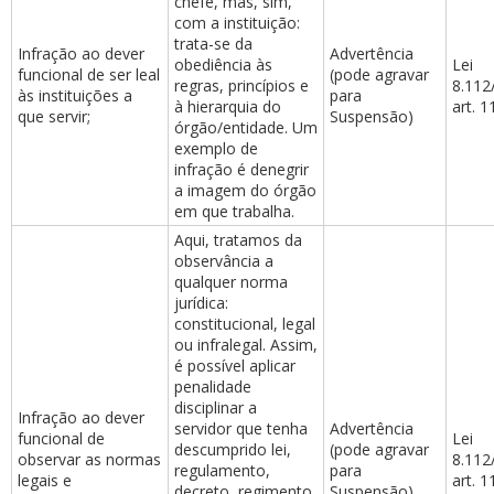
chefe, mas, sim,
com a instituição:
trata-se da
Infração ao dever
Advertência
obediência às
Lei
funcional de ser leal
(pode agravar
regras, princípios e
8.112
às instituições a
para
à hierarquia do
art. 11
que servir;
Suspensão)
órgão/entidade. Um
exemplo de
infração é denegrir
a imagem do órgão
em que trabalha.
Aqui, tratamos da
observância a
qualquer norma
jurídica:
constitucional, legal
ou infralegal. Assim,
é possível aplicar
penalidade
disciplinar a
Infração ao dever
servidor que tenha
Advertência
funcional de
Lei
descumprido lei,
(pode agravar
observar as normas
8.112
regulamento,
para
legais e
art. 11
decreto, regimento,
Suspensão)