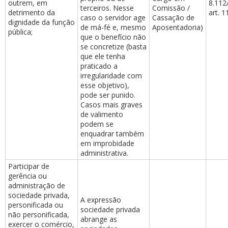
outrem, em
8.112
terceiros. Nesse
Comissão /
detrimento da
art. 1
caso o servidor age
Cassação de
dignidade da função
de má-fé e, mesmo
Aposentadoria)
pública;
que o benefício não
se concretize (basta
que ele tenha
praticado a
irregularidade com
esse objetivo),
pode ser punido.
Casos mais graves
de valimento
podem se
enquadrar também
em improbidade
administrativa.
Participar de
gerência ou
administração de
sociedade privada,
A expressão
personificada ou
sociedade privada
não personificada,
abrange as
exercer o comércio,