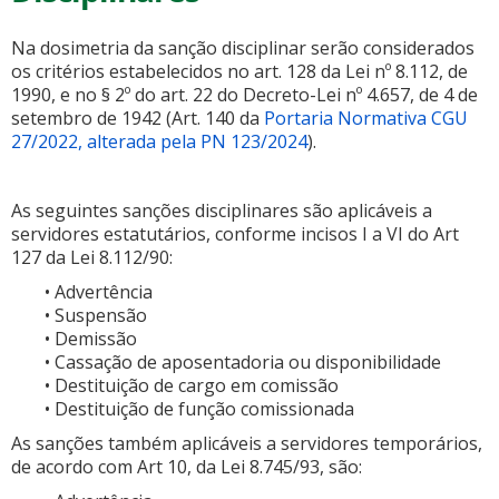
Na dosimetria da sanção disciplinar serão considerados
os critérios estabelecidos no art. 128 da Lei nº 8.112, de
1990, e no § 2º do art. 22 do Decreto-Lei nº 4.657,
de 4 de
setembro de 1942 (Art. 140 da
Portaria Normativa CGU
27/2022, alterada pela PN 123/2024
).
ubmenu
As seguintes sanções disciplinares são aplicáveis a
servidores estatutários, conforme incisos I a VI do Art
127 da Lei 8.112/90:
ubmenu
• Advertência
ubmenu
• Suspensão
• Demissão
• Cassação de aposentadoria ou disponibilidade
• Destituição de cargo em comissão
• Destituição de função comissionada
As sanções também aplicáveis a servidores temporários,
de acordo com Art 10, da Lei 8.745/93, são: