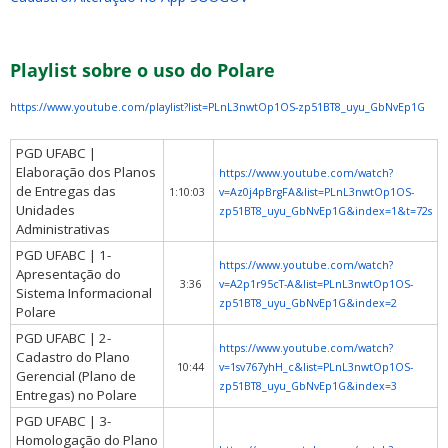
Playlist sobre o uso do Polare
https://www.youtube.com/playlist?list=PLnL3nwtOp1OS-zp51BT8_uyu_GbNvEp1G
PGD UFABC |
Elaboração dos Planos
https://www.youtube.com/watch?
de Entregas das
1:10:03
v=Az0j4pBrgFA&list=PLnL3nwtOp1OS-
Unidades
zp51BT8_uyu_GbNvEp1G&index=1&t=72s
Administrativas
PGD UFABC | 1-
https://www.youtube.com/watch?
Apresentação do
3:36
v=A2p1r95cT-A&list=PLnL3nwtOp1OS-
Sistema Informacional
zp51BT8_uyu_GbNvEp1G&index=2
Polare
PGD UFABC | 2-
https://www.youtube.com/watch?
Cadastro do Plano
10:44
v=1sv767yhH_c&list=PLnL3nwtOp1OS-
Gerencial (Plano de
zp51BT8_uyu_GbNvEp1G&index=3
Entregas) no Polare
PGD UFABC | 3-
Homologação do Plano