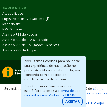
Sobre o site
Acessibilidade
English version - Versão em Inglês
Mapa do site
RSS: O que é?
Assine o RSS de Notícias
Assine o RSS do UFABC na Mídia
Assine o RSS de Divulgações Científicas
Assine o RSS de Artigos
Nós usamos cookies para melhorar
sua experiência de navegação no
portal. Ao utilizar o ufabc.edu.br, você
concorda com a política de
monitoramento de cookies.
Para ter mais informações como
Universidade Federal do ABC. Desenvolvido com CMS de
código
isso é feito, acesse a
Norma de uso
aberto
.
Reportar erros / Enviar sugestões
de cookies nos Portais da UFABC.
ACEITAR
Voltar para o topo