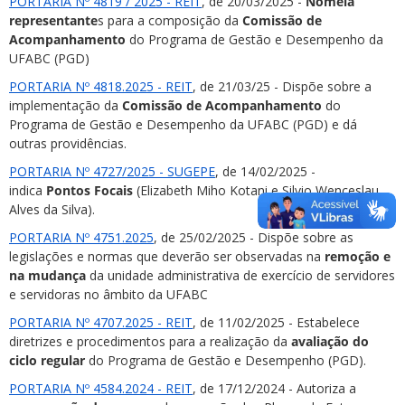
PORTARIA Nº 4819 / 2025 - REIT
, de 20/03/2025 -
Nomeia
representante
s para a composição da
Comissão de
Acompanhamento
do Programa de Gestão e Desempenho da
UFABC (PGD)
PORTARIA Nº 4818.2025 - REIT
, de 21/03/25 - Dispõe sobre a
implementação da
Comissão de Acompanhamento
do
Programa de Gestão e Desempenho da UFABC (PGD) e dá
outras providências.
PORTARIA Nº 4727/2025 - SUGEPE
, de 14/02/2025 -
indica
Pontos Focais
(Elizabeth Miho Kotani e Silvio Wenceslau
Alves da Silva).
PORTARIA Nº 4751.2025
, de 25/02/2025 - Dispõe sobre as
legislações e normas que deverão ser observadas na
remoção e
na mudança
da unidade administrativa de exercício de servidores
e servidoras no âmbito da UFABC
PORTARIA Nº 4707.2025 - REIT
, de 11/02/2025 - Estabelece
diretrizes e procedimentos para a realização da
avaliação do
ciclo regular
do Programa de Gestão e Desempenho (PGD).
PORTARIA Nº 4584.2024 - REIT
, de 17/12/2024 - Autoriza a