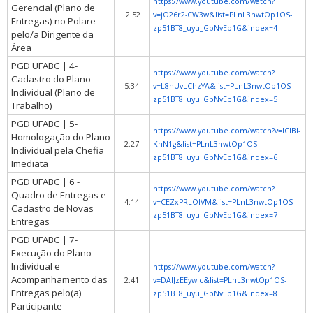
https://www.youtube.com/watch?
Gerencial (Plano de
2:52
v=jO26r2-CW3w&list=PLnL3nwtOp1OS-
Entregas) no Polare
zp51BT8_uyu_GbNvEp1G&index=4
pelo/a Dirigente da
Área
PGD UFABC | 4-
https://www.youtube.com/watch?
Cadastro do Plano
5:34
v=L8nUvLChzYA&list=PLnL3nwtOp1OS-
Individual (Plano de
zp51BT8_uyu_GbNvEp1G&index=5
Trabalho)
PGD UFABC | 5-
https://www.youtube.com/watch?v=lCIBI-
Homologação do Plano
2:27
KnN1g&list=PLnL3nwtOp1OS-
Individual pela Chefia
zp51BT8_uyu_GbNvEp1G&index=6
Imediata
PGD UFABC | 6 -
https://www.youtube.com/watch?
Quadro de Entregas e
4:14
v=CEZxPRLOIVM&list=PLnL3nwtOp1OS-
Cadastro de Novas
zp51BT8_uyu_GbNvEp1G&index=7
Entregas
PGD UFABC | 7-
Execução do Plano
Individual e
https://www.youtube.com/watch?
Acompanhamento das
2:41
v=DAlJzEEywlc&list=PLnL3nwtOp1OS-
Entregas pelo(a)
zp51BT8_uyu_GbNvEp1G&index=8
Participante