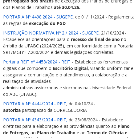
prorrogação dos prazos
de execução dos Planos de Entregas e
dos Planos de Trabalhos
até 30.04.25.
PORTARIA Nº 4498.2024 - SUGEPE
, de 01/11/2024 - Regulamenta
as regras de
execução do PGD
.
INSTRUÇÃO NORMATIVA Nº 2 / 2024 - SUGEPE
, 21/10/2024 -
Estabelece as orientações para o
recesso de final de ano
no
âmbito da UFABC (2024/2025), em conformidade com a Portaria
SRT/MGI nº 7.200/2024 e demais legislações correlatas.
Portaria REIT nº 4458/2024 - REIT
- Estabelece as ferramentas
digitais que compõem o
Escritório Digital
, visando uniformizar e
assegurar a comunicação e o atendimento, a colaboração e a
realização de atividades
administrativas assíncronas e síncronas na Universidade Federal
do ABC (UFABC).
PORTARIA Nº 4444/2024 - REIT
, de 04/10/24 -
autoriza
participação da CORREGEDORIA
PORTARIA Nº 4343/2024 - REIT
,
de 23/08/2024 - Estabelece
diretrizes para a elaboração e as providências quanto ao
Plano
de Entregas
, ao
Plano de Trabalho
e ao
Termo de Ciência e