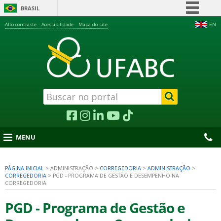
BRASIL
Simplifique!
Alto contraste
Acessibilidade
Mapa do site
EN
Comunica BR
Participe
Acesso à informação
Legislação
Canais
MENU
PÁGINA INICIAL
>
ADMINISTRAÇÃO
>
CORREGEDORIA
>
ADMINISTRAÇÃO
>
CORREGEDORIA
>
PGD - PROGRAMA DE GESTÃO E DESEMPENHO NA
nu
CORREGEDORIA
PGD - Programa de Gestão e