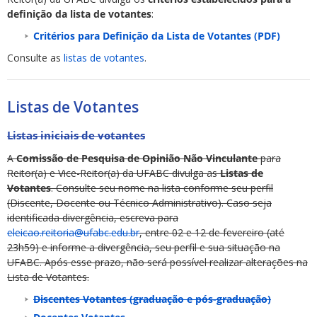
definição da lista de votantes
:
Critérios para Definição da Lista de Votantes (PDF)
Consulte as
listas de votantes
.
Listas de Votantes
Listas iniciais de votantes
A
Comissão de Pesquisa de Opinião Não Vinculante
para
Reitor(a) e Vice-Reitor(a) da UFABC divulga as
Listas de
Votantes
. Consulte seu nome na lista conforme seu perfil
(Discente, Docente ou Técnico Administrativo). Caso seja
identificada divergência, escreva para
eleicao.reitoria@ufabc.edu.br
, entre 02 e 12 de fevereiro (até
23h59) e informe a divergência, seu perfil e sua situação na
UFABC. Após esse prazo, não será possível realizar alterações na
Lista de Votantes.
Discentes Votantes (graduação e pós-graduação)