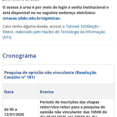
O acesso à urna é por meio de login e senha institucional e
está disponível no no seguinte endereço eletrônico:
votacao.ufabc.edu.br/sigeleicao
.
Caso tenha alguma dúvida, acesse o
Tutorial: SIGEleição -
Eleitor, elaborado pelo Núcleo de Tecnologia da Informação
(NTI)
.
Cronograma
Pesquisa de opinião não vinculante (
Resolução
ConsUni nº 181
)
Data
Evento
Período de inscrições das chapas
reitor/vice-reitor para a pesquisa de
de 05 a
opinião não vinculante: das 10h00 do
12/01/2026
dia 05/01/2026 até 23h59 do dia