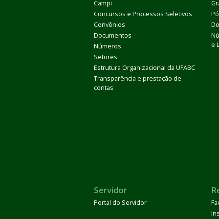
Campi
Gr
Concursos e Processos Seletivos
Pó
Convênios
Do
Documentos
Nú
e 
Números
Setores
Estrutura Organizacional da UFABC
Transparência e prestação de
contas
Servidor
R
Portal do Servidor
Fa
In