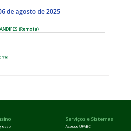
06 de agosto de 2025
 ANDIFES (Remota)
erna
nsino
Serviços e Sistemas
gresso
Acesso UFABC