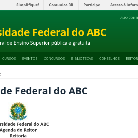
Simplifique!
Comunica BR
Participe
Acesso à infor
ALTO CONT
sidade Federal do ABC
ral de Ensino Superior pública e gratuita
CURSOS
EVENTOS
CONCURSOS
BIBLIOTECAS
CONSELHOS
REITOR
C
ade Federal do ABC
rsidade Federal do ABC
Agenda do Reitor
Reitoria