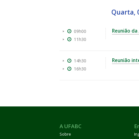
Quarta, 
Reunião da
09h00
11h30
ubmenu
Reunião int
14h30
16h30
ubmenu
ubmenu
A UFABC
E
Sobre
In