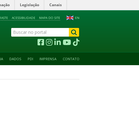
mação
Legislação
Canais
RASTE
ACESSIBILIDADE
MAPA DO SITE
EN
IA
DADOS
PDI
IMPRENSA
CONTATO