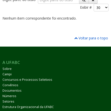
Exibir #
Nenhum item correspondente foi encontrado.
ubmenu
Voltar para o topo
ubmenu
A UFABC
ubmenu
Sobre
Campi
Concursos e Processos Seletivos
Convênios
Documentos
Números
Setores
Estrutura Organizacional da UFABC