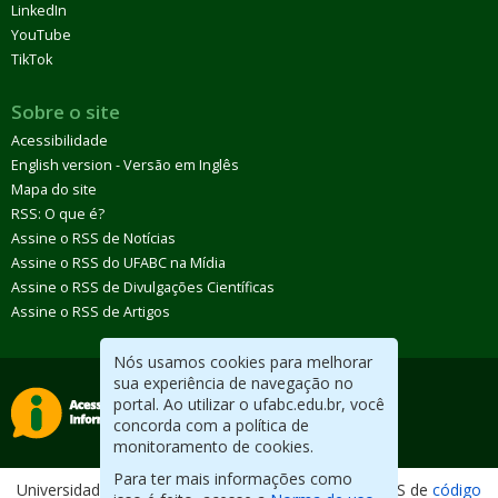
LinkedIn
YouTube
TikTok
Sobre o site
Acessibilidade
English version - Versão em Inglês
Mapa do site
RSS: O que é?
Assine o RSS de Notícias
Assine o RSS do UFABC na Mídia
Assine o RSS de Divulgações Científicas
Assine o RSS de Artigos
Nós usamos cookies para melhorar
sua experiência de navegação no
portal. Ao utilizar o ufabc.edu.br, você
concorda com a política de
monitoramento de cookies.
Para ter mais informações como
Universidade Federal do ABC. Desenvolvido com CMS de
código