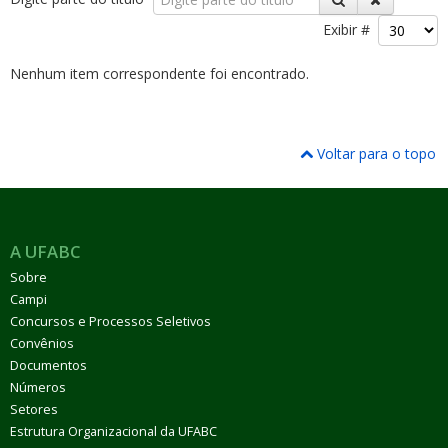
Exibir #
Nenhum item correspondente foi encontrado.
ubmenu
Voltar para o topo
ubmenu
A UFABC
ubmenu
Sobre
Campi
Concursos e Processos Seletivos
Convênios
Documentos
Números
Setores
Estrutura Organizacional da UFABC