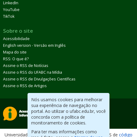
LinkedIn
YouTube
TikTok
Sobre o site
Acessibilidade
English version - Versão em Inglês
Mapa do site
RSS: O que é?
Assine o RSS de Notícias
Assine o RSS do UFABC na Mídia
Assine o RSS de Divulgações Científicas
Assine o RSS de Artigos
Nós usamos cookies para melhorar
sua experiência de navegação no
portal. Ao utilizar o ufabc.edu.br, você
concorda com a política de
monitoramento de cookies.
Para ter mais informações como
Universidade Federal do ABC. Desenvolvido com CMS de
código