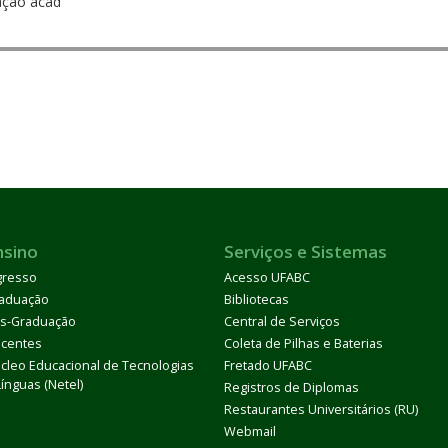
ação acad
nsino
Serviços e Sistemas
gresso
Acesso UFABC
aduação
Bibliotecas
s-Graduação
Central de Serviços
centes
Coleta de Pilhas e Baterias
cleo Educacional de Tecnologias
Fretado UFABC
Línguas (Netel)
Registros de Diplomas
Restaurantes Universitários (RU)
Webmail