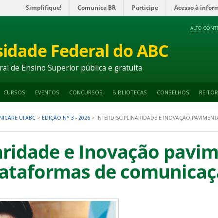
Simplifique!
Comunica BR
Participe
Acesso à infor
ALTO CONT
sidade Federal do ABC
ral de Ensino Superior pública e gratuita
CURSOS
EVENTOS
CONCURSOS
BIBLIOTECAS
CONSELHOS
REITOR
NICARE UFABC
>
EDIÇÃO N° 3 - 2026
>
INTERDISCIPLINARIDADE E INOVAÇÃO PAVIMEN
naridade e Inovação pav
lataformas de comunica