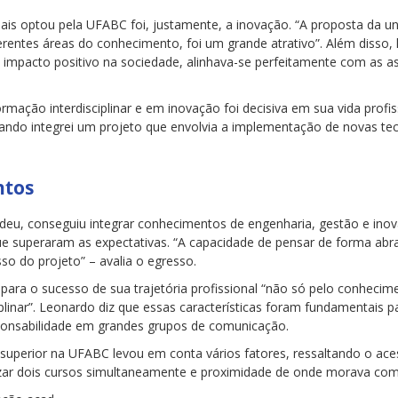
ais optou pela UFABC foi, justamente, a inovação. “A proposta da un
iferentes áreas do conhecimento, foi um grande atrativo”. Além disso
 impacto positivo na sociedade, alinhava-se perfeitamente com as as
ação interdisciplinar e em inovação foi decisiva em sua vida profi
ndo integrei um projeto que envolvia a implementação de novas te
ntos
ndeu, conseguiu integrar conhecimentos de engenharia, gestão e inov
ue superaram as expectativas. “A capacidade de pensar de forma abra
sso do projeto” – avalia o egresso.
para o sucesso de sua trajetória profissional “não só pelo conheci
iplinar”. Leonardo diz que essas características foram fundamentais 
ponsabilidade em grandes grupos de comunicação.
superior na UFABC levou em conta vários fatores, ressaltando o ac
lizar dois cursos simultaneamente e proximidade de onde morava com