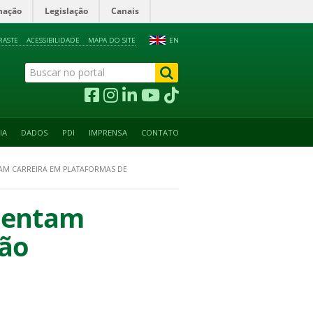
mação
Legislação
Canais
RASTE
ACESSIBILIDADE
MAPA DO SITE
EN
IA
DADOS
PDI
IMPRENSA
CONTATO
TAM CARREIRA EM PLATAFORMAS DE
imentam
ção