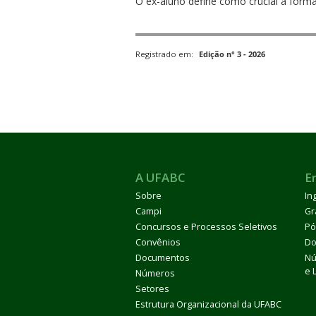
O ex-aluno define como crucial a form
Registrado em:
Edição n° 3 - 2026
A UFABC
E
Sobre
In
Campi
Gr
Concursos e Processos Seletivos
Pó
Convênios
Do
Documentos
Nú
e 
Números
Setores
Estrutura Organizacional da UFABC