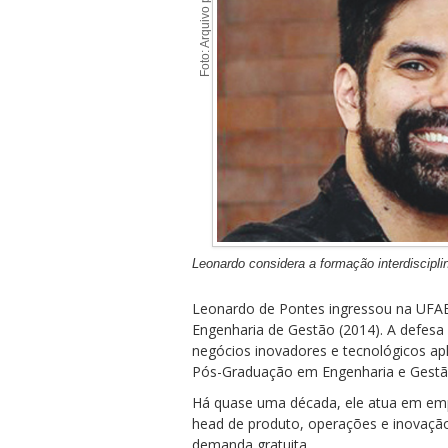
Foto: Arquivo pessoal
ubmenu
ubmenu
Leonardo considera a formação interdiscipl
ubmenu
Leonardo de Pontes ingressou na UFAB
Engenharia de Gestão (2014). A defes
negócios inovadores e tecnológicos ap
Pós-Graduação em Engenharia e Gestã
Há quase uma década, ele atua em emp
head de produto, operações e inovaçã
demanda gratuita.