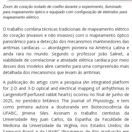
Zoom do coração isolado de coelho durante o experimento, iluminado
para mapeamento óptico e equipado com configuração de eletrodos para
mapeamento elétrico.
O trabalho combina técnicas tradicionais de mapeamento elétrico
do coração (invasivo e não invasivo) com o mapeamento óptico
panorâmico para a detecção dos mecanismos mantenedores das
arritmias cardíacas — abordagem pioneira na América Latina e
ainda rara no mundo. Segundo o professor João Salinet, a
viabilidade de correlacionar a atividade elétrica cardíaca por meio
desses dois modelos abre caminho para uma compreensão mais
detalhada dos mecanismos que levam às arritmias.
A publicação do artigo com a pesquisa (An integrated platform
for 2-D and 3-D optical and electrical mapping of arrhythmias in
Langendorff-perfused rabbit hearts) ocorreu no final de junho de
2025, no periódico britânico The Journal of Physiology, e tem
como primeira autora a doutoranda em Biotecnociência da
UFABC, Jimena Siles. Assinam o trabalho cientistas da
Universidade Rey Juan Carlos, da Espanha; da Faculdade de
Medicina da Universidade da Virgínia, nos Estados Unidos; da
Samsung Brasil; e da UFABC (Programas de Pós-graduação em