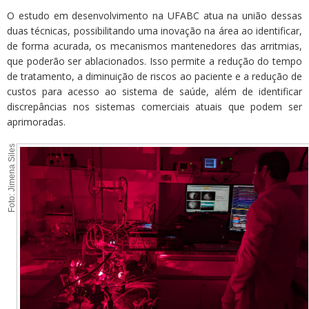
O estudo em desenvolvimento na UFABC atua na união dessas
duas técnicas, possibilitando uma inovação na área ao identificar,
de forma acurada, os mecanismos mantenedores das arritmias,
que poderão ser ablacionados. Isso permite a redução do tempo
de tratamento, a diminuição de riscos ao paciente e a redução de
custos para acesso ao sistema de saúde, além de identificar
discrepâncias nos sistemas comerciais atuais que podem ser
aprimoradas.
Foto: Jimena Siles