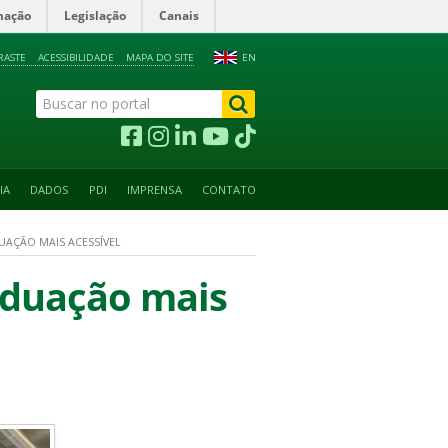
mação
Legislação
Canais
RASTE
ACESSIBILIDADE
MAPA DO SITE
EN
IA
DADOS
PDI
IMPRENSA
CONTATO
UAÇÃO MAIS ACESSÍVEL
raduação mais