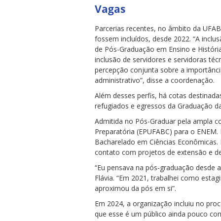
Vagas
Parcerias recentes, no âmbito da UFAB
fossem incluídos, desde 2022. “A incl
de Pós-Graduação em Ensino e Históri
inclusão de servidores e servidoras té
percepção conjunta sobre a importância
administrativo”, disse a coordenação.
Além desses perfis, há cotas destinada
refugiados e egressos da Graduação d
Admitida no Pós-Graduar pela ampla co
Preparatória (EPUFABC) para o ENEM. 
Bacharelado em Ciências Econômicas. 
contato com projetos de extensão e de i
“Eu pensava na pós-graduação desde a 
Flávia. “Em 2021, trabalhei como estagi
aproximou da pós em si”.
Em 2024, a organização incluiu no pro
que esse é um público ainda pouco cons