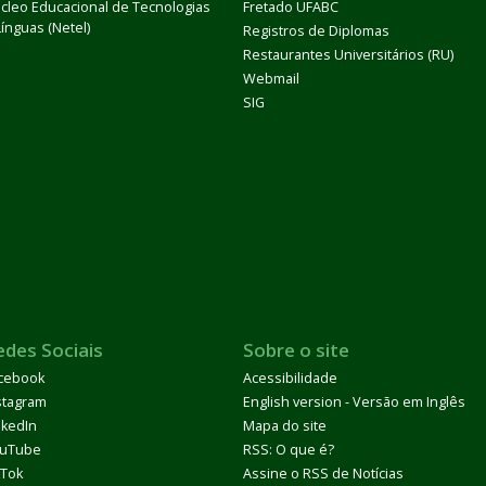
cleo Educacional de Tecnologias
Fretado UFABC
Línguas (Netel)
Registros de Diplomas
Restaurantes Universitários (RU)
Webmail
SIG
edes Sociais
Sobre o site
cebook
Acessibilidade
stagram
English version - Versão em Inglês
nkedIn
Mapa do site
uTube
RSS: O que é?
kTok
Assine o RSS de Notícias