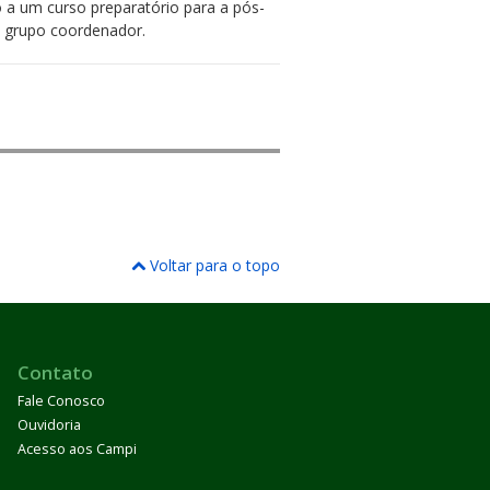
 a um curso preparatório para a pós-
o grupo coordenador.
Voltar para o topo
Contato
Fale Conosco
Ouvidoria
Acesso aos Campi