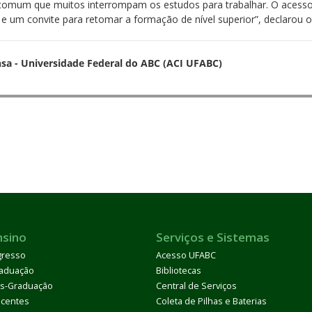
é comum que muitos interrompam os estudos para trabalhar. O acesso
 um convite para retomar a formação de nível superior”, declarou 
sa - Universidade Federal do ABC (ACI UFABC)
nsino
Serviços e Sistemas
gresso
Acesso UFABC
aduação
Bibliotecas
s-Graduação
Central de Serviços
centes
Coleta de Pilhas e Baterias