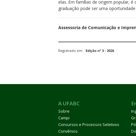
elas. Em famílias de origem popular, 
graduação pode ser uma oportunidade e
Assessoria de Comunicação e Impren
Registrado em:
Edição n° 3 - 2026
A UFABC
E
Sobre
In
Campi
Gr
Concursos e Processos Seletivos
Pó
Convênios
Do