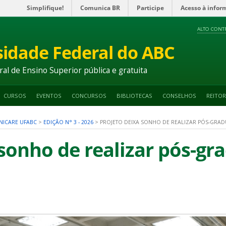
Simplifique!
Comunica BR
Participe
Acesso à infor
ALTO CONT
sidade Federal do ABC
ral de Ensino Superior pública e gratuita
CURSOS
EVENTOS
CONCURSOS
BIBLIOTECAS
CONSELHOS
REITOR
NICARE UFABC
>
EDIÇÃO N° 3 - 2026
>
PROJETO DEIXA SONHO DE REALIZAR PÓS-GRAD
 sonho de realizar pós-g