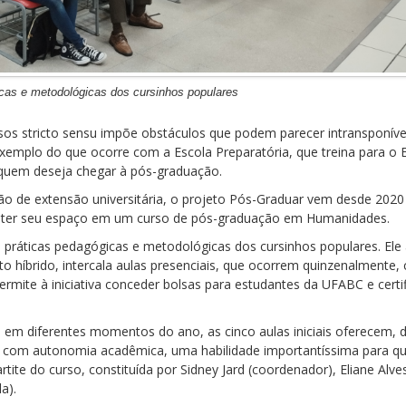
icas e metodológicas dos cursinhos populares
sos stricto sensu impõe obstáculos que podem parecer intransponív
xemplo do que ocorre com a Escola Preparatória, que treina para o
quem deseja chegar à pós-graduação.
 de extensão universitária, o projeto Pós-Graduar vem desde 2020 
a obter seu espaço em um curso de pós-graduação em Humanidades.
s práticas pedagógicas e metodológicas dos cursinhos populares. Ele
 híbrido, intercala aulas presenciais, que ocorrem quinzenalmente, 
 permite à iniciativa conceder bolsas para estudantes da UFABC e cert
em diferentes momentos do ano, as cinco aulas iniciais oferecem, d
 com autonomia acadêmica, uma habilidade importantíssima para qua
tite do curso, constituída por Sidney Jard (coordenador), Eliane Alve
a).