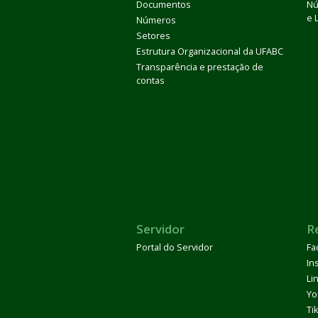
Documentos
Nú
e 
Números
Setores
Estrutura Organizacional da UFABC
Transparência e prestação de
contas
Servidor
R
Portal do Servidor
Fa
In
Li
Yo
Ti