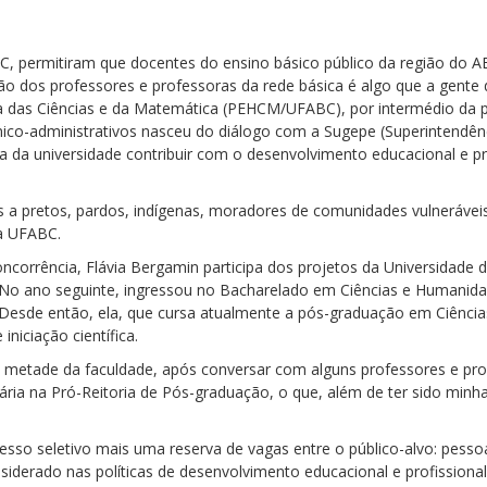
C, permitiram que docentes do ensino básico público da região do A
usão dos professores e professoras da rede básica é algo que a gent
a das Ciências e da Matemática (PEHCM/UFABC), por intermédio da 
cnico-administrativos nasceu do diálogo com a Sugepe (Superintendê
 da universidade contribuir com o desenvolvimento educacional e pro
s a pretos, pardos, indígenas, moradores de comunidades vulneráveis,
a UFABC.
ncorrência, Flávia Bergamin participa dos projetos da Universidade 
No ano seguinte, ingressou no Bacharelado em Ciências e Humanida
Desde então, ela, que cursa atualmente a pós-graduação em Ciência
niciação científica.
metade da faculdade, após conversar com alguns professores e pro
ária na Pró-Reitoria de Pós-graduação, o que, além de ter sido minha
cesso seletivo mais uma reserva de vagas entre o público-alvo: pes
iderado nas políticas de desenvolvimento educacional e profissional