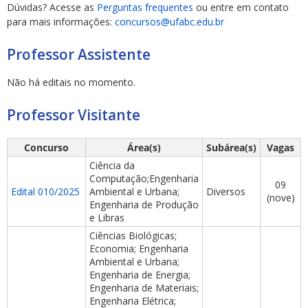
Dúvidas? Acesse as
Perguntas frequentes
ou entre em contato
para mais informações:
concursos@ufabc.edu.br
Professor Assistente
Não há editais no momento.
ubmenu
Professor Visitante
Concurso
Área(s)
Subárea(s)
Vagas
ubmenu
Ciência da
Computação;Engenharia
09
ubmenu
Edital 010/2025
Ambiental e Urbana;
Diversos
(nove)
Engenharia de Produção
e Libras
Ciências Biológicas;
Economia; Engenharia
Ambiental e Urbana;
Engenharia de Energia;
Engenharia de Materiais;
Engenharia Elétrica;