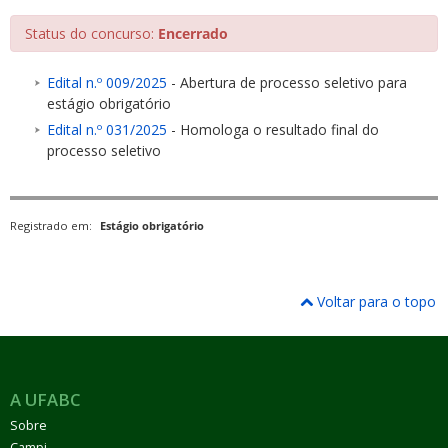
Status do concurso:
Encerrado
Edital n.º 009/2025
- Abertura de processo seletivo para
estágio obrigatório
Edital n.º 031/2025
- Homologa o resultado final do
ubmenu
processo seletivo
Registrado em:
Estágio obrigatório
ubmenu
ubmenu
Voltar para o topo
A UFABC
Sobre
Campi