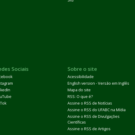
SIG
edes Sociais
Sobre o site
cebook
Acessibilidade
stagram
English version - Versão em Inglês
nkedIn
Mapa do site
uTube
RSS: O que é?
kTok
Assine o RSS de Notícias
Assine o RSS do UFABC na Mídia
Assine o RSS de Divulgações
Científicas
Assine o RSS de Artigos