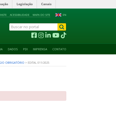
mação
Legislação
Canais
RASTE
ACESSIBILIDADE
MAPA DO SITE
EN
IA
DADOS
PDI
IMPRENSA
CONTATO
GIO OBRIGATÓRIO
>
EDITAL 011/2025