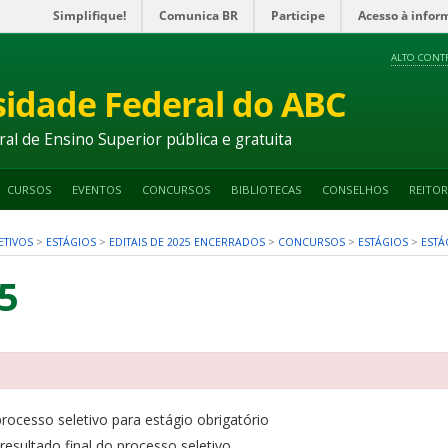
Simplifique!
Comunica BR
Participe
Acesso à infor
ALTO CONT
sidade Federal do ABC
ral de Ensino Superior pública e gratuita
CURSOS
EVENTOS
CONCURSOS
BIBLIOTECAS
CONSELHOS
REITOR
ETIVOS
>
ESTÁGIOS
>
EDITAIS DE 2025 ENCERRADOS
>
CONCURSOS
>
ESTÁGIOS
>
ESTÁ
5
rocesso seletivo para estágio obrigatório
esultado final do processo seletivo