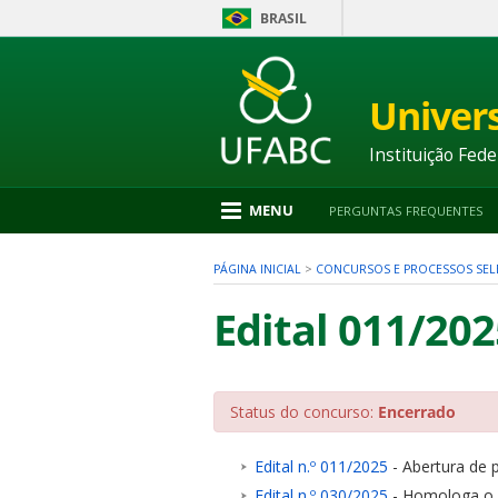
BRASIL
Ir
para
conteúdo
Univer
1
Ir
para
Instituição Fede
menu
2
Ir
MENU
PERGUNTAS FREQUENTES
para
busca
3
PÁGINA INICIAL
>
CONCURSOS E PROCESSOS SEL
Ir
para
Edital 011/202
rodapé
4
Status do concurso:
Encerrado
nu
Edital n.º 011/2025
- Abertura de p
Edital n.º 030/2025
- Homologa o r