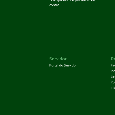
Transparência e prestação de
contas
Servidor
R
Portal do Servidor
Fa
In
Li
Yo
Ti