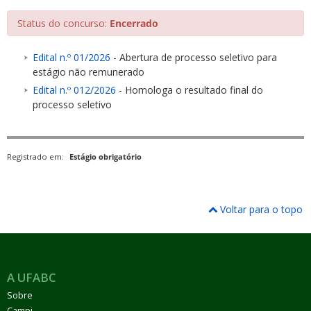
Status do concurso:
Encerrado
Edital n.º 01/2026
- Abertura de processo seletivo para
estágio não remunerado
Edital n.º 012/2026
- Homologa o resultado final do
ubmenu
processo seletivo
Registrado em:
Estágio obrigatório
ubmenu
ubmenu
Voltar para o topo
A UFABC
Sobre
Campi