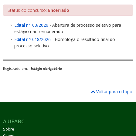
Status do concurso:
Encerrado
Edital n.º 03/2026
- Abertura de processo seletivo para
estágio não remunerado
Edital n.º 018/2026
- Homologa o resultado final do
ubmenu
processo seletivo
Registrado em:
Estágio obrigatório
ubmenu
ubmenu
Voltar para o topo
A UFABC
Sobre
Campi