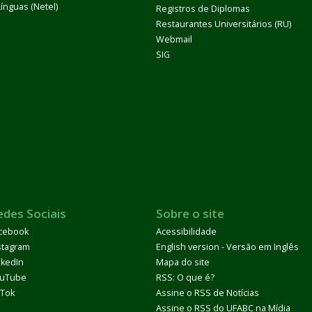
Línguas (Netel)
Registros de Diplomas
Restaurantes Universitários (RU)
Webmail
SIG
edes Sociais
Sobre o site
cebook
Acessibilidade
stagram
English version - Versão em Inglês
nkedIn
Mapa do site
uTube
RSS: O que é?
kTok
Assine o RSS de Notícias
Assine o RSS do UFABC na Mídia