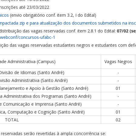
inscrições até 23/03/2022
icos
(envio obrigatório conf. item 3.2, I do Edital)
ompactada zip e para atualização dos documentos submetidos na insc
istribuição das vagas reservadas conf. item 2.8.1 do Edital:
07/02 (s
r/webconf/concursos-ufabc-1
buição das vagas reservadas estudantes negros e estudantes com defi
ade Administrativa (Campus)
Vagas Negros
ivisão de Idiomas (Santo André)
-
visão Administrativa (Santo André)
-
lanejamento e Apoio à Gestão (Santo André)
01
 Administrativa dos Programas (Santo André)
-
de Comunicação e Imprensa (Santo André)
-
ca, Computação e Cognição (Santo André)
01
TOTAL
02
 reservadas serão revertidas à ampla concorrência se: