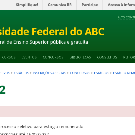
Simplifique!
Comunica BR
Participe
Acesso à infor
ALTO CONT
sidade Federal do ABC
ral de Ensino Superior pública e gratuita
CURSOS
EVENTOS
CONCURSOS
BIBLIOTECAS
CONSELHOS
REITOR
ETIVOS
>
ESTÁGIOS
>
INSCRIÇÕES ABERTAS
>
CONCURSOS
>
ESTÁGIOS
>
ESTÁGIO RE
2
processo seletivo para estágio remunerado
inscrições até 16/03/2022