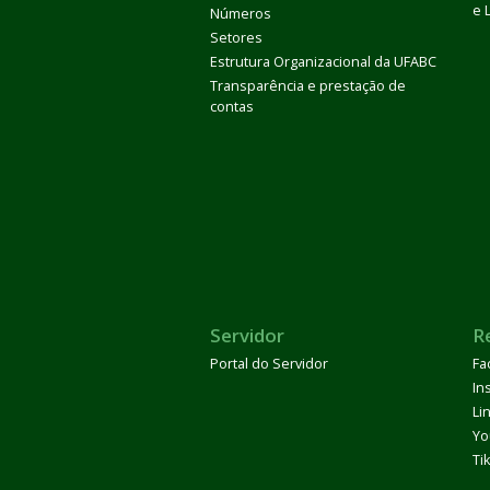
e 
Números
Setores
Estrutura Organizacional da UFABC
Transparência e prestação de
contas
Servidor
R
Portal do Servidor
Fa
In
Li
Yo
Ti