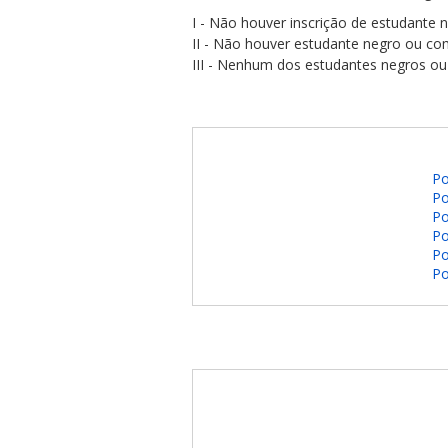
I - Não houver inscrição de estudante 
II - Não houver estudante negro ou co
III - Nenhum dos estudantes negros ou
Po
Po
Po
Po
Po
Po