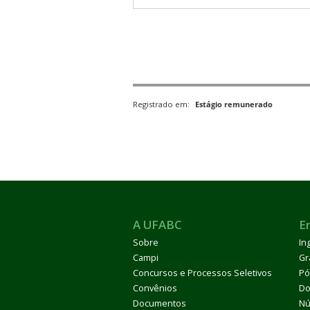
Registrado em:
Estágio remunerado
A UFABC
E
Sobre
In
Campi
Gr
Concursos e Processos Seletivos
Pó
Convênios
Do
Documentos
Nú