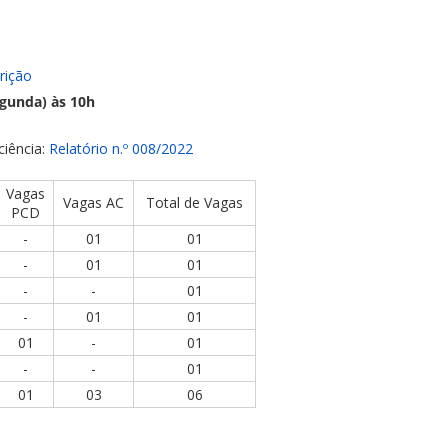
rição
egunda) às 10h
ciência:
Relatório n.º 008/2022
Vagas
Vagas AC
Total de Vagas
PCD
-
01
01
-
01
01
-
-
01
-
01
01
01
-
01
-
-
01
01
03
06