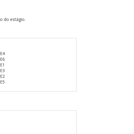
o do estágio.
 E4
 E6
 E1
 E3
 E2
 E5