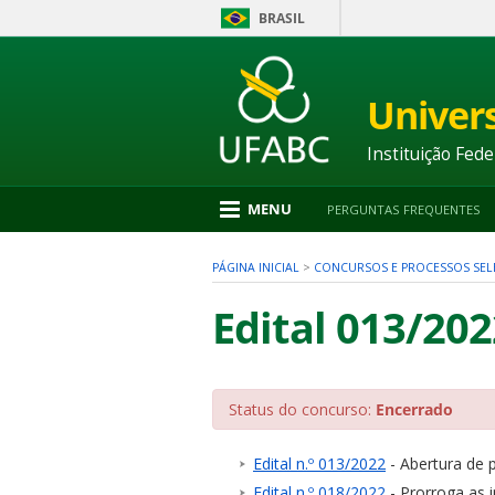
BRASIL
Ir
para
conteúdo
Univer
1
Ir
para
Instituição Fede
menu
2
Ir
MENU
PERGUNTAS FREQUENTES
para
busca
3
PÁGINA INICIAL
>
CONCURSOS E PROCESSOS SEL
Ir
para
Edital 013/202
rodapé
4
Status do concurso:
Encerrado
nu
Edital n.º 013/2022
- Abertura de 
Edital n.º 018/2022
- Prorroga as 