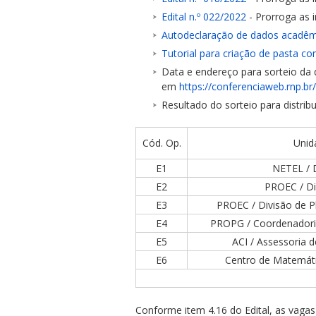
Edital n.º 022/2022
- Prorroga as 
Autodeclaração de dados acadêm
Tutorial para criação de pasta c
Data e endereço para sorteio da d
em
https://conferenciaweb.rnp.b
ubmenu
Resultado do sorteio para distri
Cód. Op.
Unid
ubmenu
E1
NETEL / D
E2
PROEC / Di
ubmenu
E3
PROEC / Divisão de P
E4
PROPG / Coordenadoria
E5
ACI / Assessoria 
E6
Centro de Matemáti
Conforme item 4.16 do Edital, as vagas