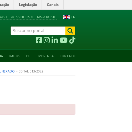
mação
Legislação
Canais
RASTE
ACESSIBILIDADE
MAPA DO SITE
EN
IA
DADOS
PDI
IMPRENSA
CONTATO
MUNERADO
>
EDITAL 013/2022