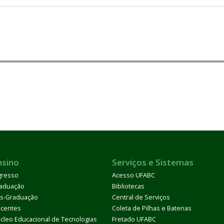
nsino
Serviços e Sistemas
gresso
Acesso UFABC
aduação
Bibliotecas
s-Graduação
Central de Serviços
centes
Coleta de Pilhas e Baterias
cleo Educacional de Tecnologias
Fretado UFABC