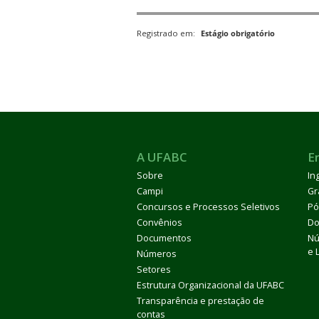
Registrado em:
Estágio obrigatório
ubmenu
A UFABC
E
ubmenu
Sobre
In
Campi
Gr
ubmenu
Concursos e Processos Seletivos
Pó
Convênios
Do
Documentos
Nú
e 
Números
Setores
Estrutura Organizacional da UFABC
Transparência e prestação de
contas