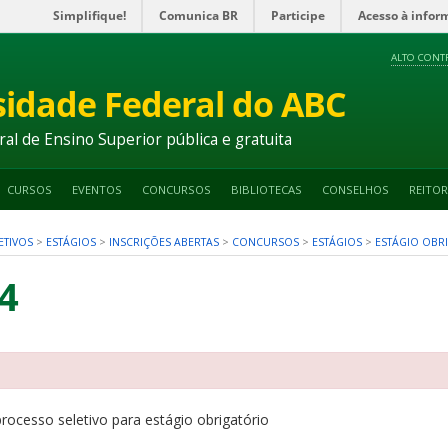
Simplifique!
Comunica BR
Participe
Acesso à infor
ALTO CONT
sidade Federal do ABC
ral de Ensino Superior pública e gratuita
CURSOS
EVENTOS
CONCURSOS
BIBLIOTECAS
CONSELHOS
REITOR
ETIVOS
>
ESTÁGIOS
>
INSCRIÇÕES ABERTAS
>
CONCURSOS
>
ESTÁGIOS
>
ESTÁGIO OBR
4
rocesso seletivo para estágio obrigatório