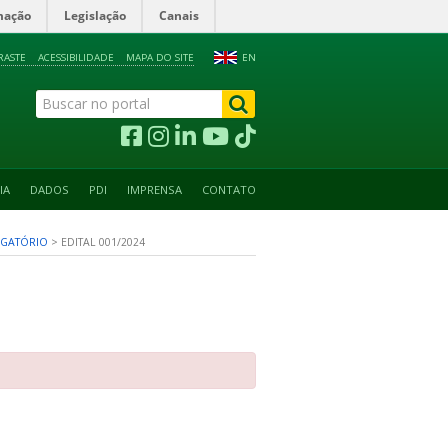
mação
Legislação
Canais
RASTE
ACESSIBILIDADE
MAPA DO SITE
EN
IA
DADOS
PDI
IMPRENSA
CONTATO
IGATÓRIO
>
EDITAL 001/2024