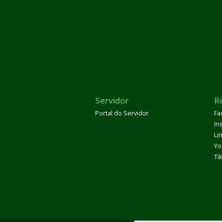
Servidor
R
Portal do Servidor
Fa
In
Li
Yo
Ti