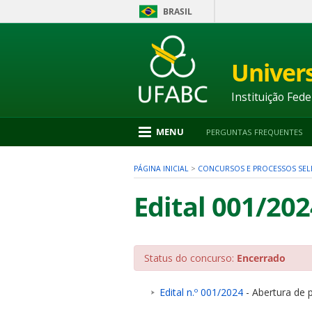
BRASIL
Ir
para
conteúdo
Univer
1
Ir
para
Instituição Fede
menu
2
Ir
MENU
PERGUNTAS FREQUENTES
para
busca
3
PÁGINA INICIAL
>
CONCURSOS E PROCESSOS SEL
Ir
para
Edital 001/202
rodapé
4
Status do concurso:
Encerrado
nu
Edital n.º 001/2024
- Abertura de p