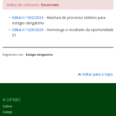
Status do concurso:
Encerrado
Edital n.º 002/2024
- Abertura de processo seletivo para
estágio obrigatório
Edital n.º 029/2024
- Homologa o resultado da oportunidade
E1
ubmenu
Registrado em:
Estágio obrigatório
ubmenu
ubmenu
Voltar para o topo
A UFABC
Sobre
Campi