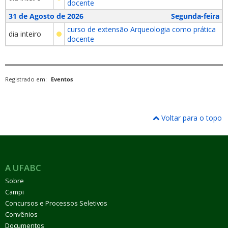
docente
31 de Agosto de 2026
Segunda-feira
curso de extensão Arqueologia como prática
dia inteiro
docente
Registrado em:
Eventos
Voltar para o topo
A UFABC
Sobre
Campi
Concursos e Processos Seletivos
Convênios
Documentos