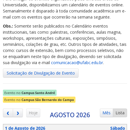
Universidade, disponibilizamos um calendário de eventos online.
Semanalmente é disparado à toda comunidade acadêmica um e-
mail com os eventos que ocorrerão na semana seguinte.
Obs.:
Somente serão publicados no Calendário eventos
institucionais, tais como: palestras, conferências, aulas magna,
workshops, apresentações culturais, exposições, simpósios,
ubmenu
seminários, colações de grau, etc. Outros tipos de atividades, tais
como: cursos de extensão, bem como processos seletivos, não
se enquadram neste tipo de divulgação, devendo ser solicitada
sua divulgação via e-mail
comunicacao@ufabc.edu.br
.
ubmenu
Solicitação de Divulgação de Evento
ubmenu
Evento no
Campus Santo André
Evento no
Campus São Bernardo do Campo
Hoje
Mês
Lista
AGOSTO 2026
1 de Agosto de 2026
Sábado