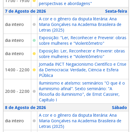
17:00 - 19:00
perspectivas e abordagens"
7 de Agosto de 2026
Sexta-feira
A cor e o gênero da disputa literária: Ana
dia inteiro
Maria Gonçalves na Academia Brasileira de
Letras (2025)
Exposição: “Ler, Reconhecer e Prevenir: obras
dia inteiro
sobre mulheres e "Violentômetro"
Exposição: Ler, Reconhecer e Prevenir: obras
dia inteiro
sobre mulheres e "Violentômetro"
Jornada INCT Negacionismo Científico e Crise
14:00 - 22:00
da Democracia: Verdade, Ciëncia e Esfera
PÚblica
Iluminismo e ateísmo: seminários "O que é o
iluminismo afinal". Sexto seminário: "A
20:00 - 22:00
filosofia do iluminismo", de Ernst Cassirer,
Capítulo I
8 de Agosto de 2026
Sábado
A cor e o gênero da disputa literária: Ana
dia inteiro
Maria Gonçalves na Academia Brasileira de
Letras (2025)