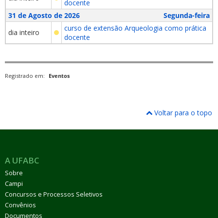
docente
31 de Agosto de 2026
Segunda-feira
curso de extensão Arqueologia como prática
dia inteiro
docente
Registrado em:
Eventos
Voltar para o topo
A UFABC
Sobre
Campi
Concursos e Processos Seletivos
Convênios
Documentos