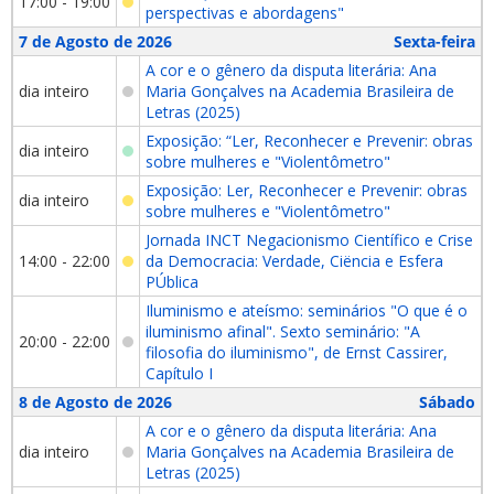
17:00 - 19:00
perspectivas e abordagens"
7 de Agosto de 2026
Sexta-feira
A cor e o gênero da disputa literária: Ana
dia inteiro
Maria Gonçalves na Academia Brasileira de
Letras (2025)
Exposição: “Ler, Reconhecer e Prevenir: obras
dia inteiro
sobre mulheres e "Violentômetro"
Exposição: Ler, Reconhecer e Prevenir: obras
dia inteiro
sobre mulheres e "Violentômetro"
Jornada INCT Negacionismo Científico e Crise
14:00 - 22:00
da Democracia: Verdade, Ciëncia e Esfera
PÚblica
Iluminismo e ateísmo: seminários "O que é o
iluminismo afinal". Sexto seminário: "A
20:00 - 22:00
filosofia do iluminismo", de Ernst Cassirer,
Capítulo I
8 de Agosto de 2026
Sábado
A cor e o gênero da disputa literária: Ana
dia inteiro
Maria Gonçalves na Academia Brasileira de
Letras (2025)