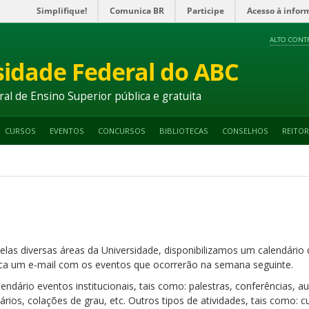
Simplifique!
Comunica BR
Participe
Acesso à infor
ALTO CONT
sidade Federal do ABC
ral de Ensino Superior pública e gratuita
CURSOS
EVENTOS
CONCURSOS
BIBLIOTECAS
CONSELHOS
REITOR
elas diversas áreas da Universidade, disponibilizamos um calendári
a um e-mail com os eventos que ocorrerão na semana seguinte.
ndário eventos institucionais, tais como: palestras, conferências, 
nários, colações de grau, etc. Outros tipos de atividades, tais como