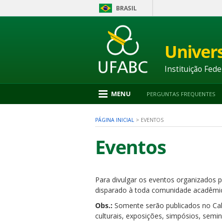
BRASIL
Ir
para
conteúdo
Univer
1
Ir
para
Instituição Fede
menu
2
Ir
MENU
PERGUNTAS FREQUENTES
para
busca
3
PÁGINA INICIAL
>
EVENTOS
Ir
para
Eventos
rodapé
4
Para divulgar os eventos organizados p
nu
disparado à toda comunidade acadêmic
Obs.:
Somente serão publicados no Cale
culturais, exposições, simpósios, semi