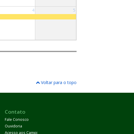
4
5
Voltar para o topo
Contato
Fale Conosco
Ouvidoria
Acesso aos Campi