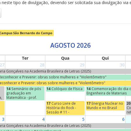
neste tipo de divulgação, devendo ser solicitada sua divulgação via 
Campus São Bernardo do Campo
AGOSTO 2026
Ter
Qua
Qui
27
28
29
30
Maria Gonçalves na Academia Brasileira de Letras (2025)
 Reconhecer e Prevenir: obras sobre mulheres e "Violentômetro"
Reconhecer e Prevenir: obras sobre mulheres e "Violentômetro"
14
Seminário de pós
14
Colóquio de Física
14
Comemoração do dia d
graduação em
Engenheira de Materiais
a,
Matemática - prof.
Jean-Paul Brasselet
17
Curso Livre de
17
Energia Nuclear no
20
(Universidade de
História do Rock -
Mundo e no Brasil
Ci
s
Marcelha, França) -
Sessão # 11 -
re
o
"Marie-Hélène
Começos do Indie
Na
3
4
5
6
Schwartz, um nome na
se
torre Eiffel"
"E
Maria Gonçalves na Academia Brasileira de Letras (2025)
Ci