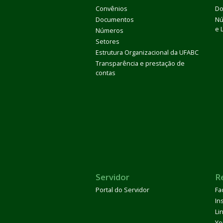
Convênios
Do
Documentos
Nú
e 
Números
Setores
Estrutura Organizacional da UFABC
Transparência e prestação de
contas
Servidor
R
Portal do Servidor
Fa
In
Li
Yo