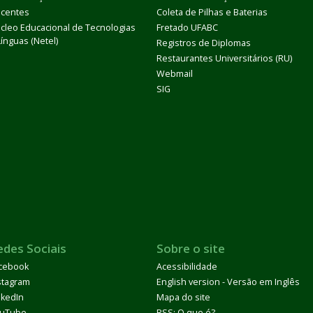
centes
Coleta de Pilhas e Baterias
cleo Educacional de Tecnologias
Fretado UFABC
Línguas (Netel)
Registros de Diplomas
Restaurantes Universitários (RU)
Webmail
SIG
edes Sociais
Sobre o site
cebook
Acessibilidade
stagram
English version - Versão em Inglês
nkedIn
Mapa do site
uTube
RSS: O que é?