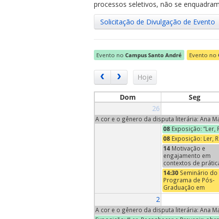
processos seletivos, não se enquadram 
Solicitação de Divulgação de Evento
Evento no
Campus Santo André
Evento no
ubmenu
Hoje
Dom
Seg
26
ubmenu
A cor e o gênero da disputa literária: Ana 
08
Exposição: “Ler,
ubmenu
08
Exposição: Ler, 
14
Motivação e
engajamento em
contextos de prátic
ensino e
14:30
Seminário do
aprendizagem de
Programa de Pós-
música | Conversa
Graduação em
Neuromusicais - An
Economia – Profa
2
XII
Maria Pia Paganelli
(Trinity University,
A cor e o gênero da disputa literária: Ana 
EUA)