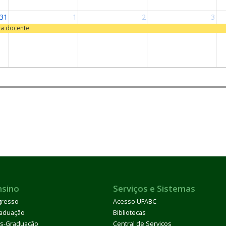
31
1
2
3
ca docente
nsino
Serviços e Sistemas
gresso
Acesso UFABC
aduação
Bibliotecas
s-Graduação
Central de Serviços