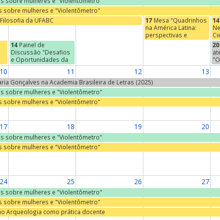
ras sobre mulheres e "Violentômetro"
as sobre mulheres e "Violentômetro"
Filosofia da UFABC
17
Mesa "Quadrinhos
14
na América Latina:
Ne
perspectivas e
Ci
abordagens"
De
14
Painel de
20
Ci
Discussão "Desafios
at
PÚ
e Oportunidades da
"O
Destinação Adequada
af
10
11
12
13
de Resíduos Sólidos"
se
do
Maria Gonçalves na Academia Brasileira de Letras (2025)
s
Er
ras sobre mulheres e "Violentômetro"
à
Ca
as sobre mulheres e "Violentômetro"
r,
ia
17
18
19
20
ras sobre mulheres e "Violentômetro"
as sobre mulheres e "Violentômetro"
24
25
26
27
ras sobre mulheres e "Violentômetro"
as sobre mulheres e "Violentômetro"
ão Arqueologia como prática docente