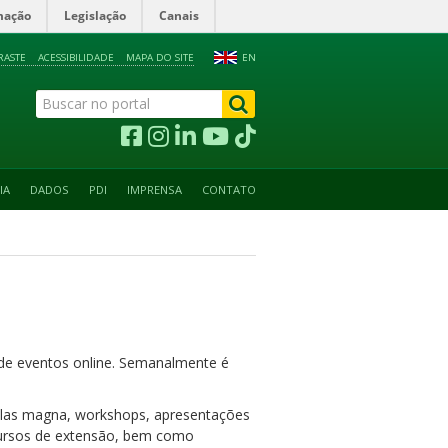
mação
Legislação
Canais
RASTE
ACESSIBILIDADE
MAPA DO SITE
EN
IA
DADOS
PDI
IMPRENSA
CONTATO
o de eventos online. Semanalmente é
aulas magna, workshops, apresentações
: cursos de extensão, bem como