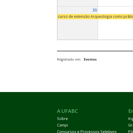
30
curso de extensão Arqueologia como práti
Registrado em:
Eventos
A UFABC
E
Sobre
In
Campi
Gr
Concursos e Processos Seletivos
Pó