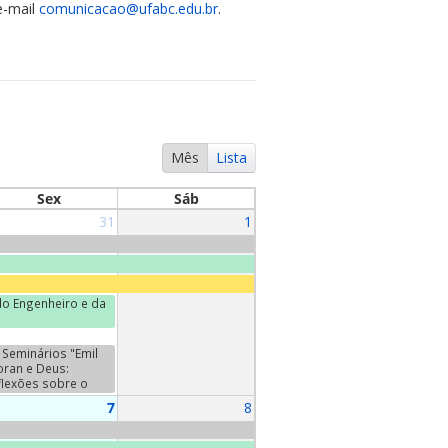
e-mail
comunicacao@ufabc.edu.br
.
Mês
Lista
Sex
Sáb
31
1
o Engenheiro e da
Seminários "Emil
oran e Deus:
flexões sobre o
da". Terceiro
7
8
minário:
ntretiens", de Emil
oran