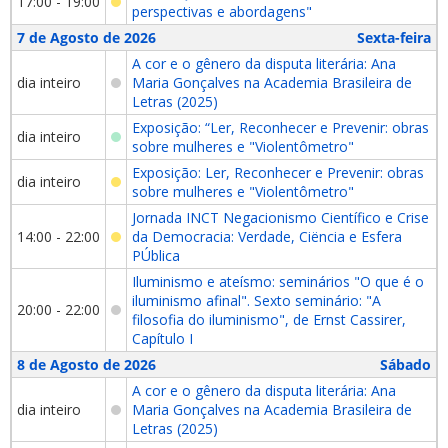
17:00 - 19:00
perspectivas e abordagens"
7 de Agosto de 2026
Sexta-feira
A cor e o gênero da disputa literária: Ana
dia inteiro
Maria Gonçalves na Academia Brasileira de
Letras (2025)
Exposição: “Ler, Reconhecer e Prevenir: obras
dia inteiro
sobre mulheres e "Violentômetro"
Exposição: Ler, Reconhecer e Prevenir: obras
dia inteiro
sobre mulheres e "Violentômetro"
Jornada INCT Negacionismo Científico e Crise
14:00 - 22:00
da Democracia: Verdade, Ciëncia e Esfera
PÚblica
Iluminismo e ateísmo: seminários "O que é o
iluminismo afinal". Sexto seminário: "A
20:00 - 22:00
filosofia do iluminismo", de Ernst Cassirer,
Capítulo I
8 de Agosto de 2026
Sábado
A cor e o gênero da disputa literária: Ana
dia inteiro
Maria Gonçalves na Academia Brasileira de
Letras (2025)