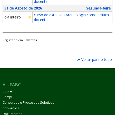
docente
31 de Agosto de 2026
Segunda-feira
curso de extensão Arqueologia como prática
dia inteiro
docente
Registrado em:
Eventos
Voltar para o topo
A UFABC
Sobre
Campi
Concursos e Processos Seletivos
Convênios
Documentos