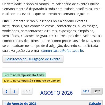
Universidade, disponibilizamos um calendário de eventos online.
Semanalmente é disparado à toda comunidade acadêmica um e-
mail com os eventos que ocorrerão na semana seguinte.
Obs.:
Somente serão publicados no Calendário eventos
institucionais, tais como: palestras, conferências, aulas magna,
workshops, apresentações culturais, exposições, simpósios,
ubmenu
seminários, colações de grau, etc. Outros tipos de atividades, tais
como: cursos de extensão, bem como processos seletivos, não
se enquadram neste tipo de divulgação, devendo ser solicitada
sua divulgação via e-mail
comunicacao@ufabc.edu.br
.
ubmenu
Solicitação de Divulgação de Evento
ubmenu
Evento no
Campus Santo André
Evento no
Campus São Bernardo do Campo
Hoje
Mês
Lista
AGOSTO 2026
1 de Agosto de 2026
Sábado