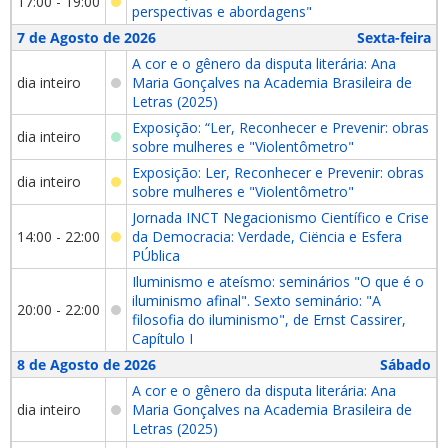
17:00 - 19:00
perspectivas e abordagens"
7 de Agosto de 2026
Sexta-feira
A cor e o gênero da disputa literária: Ana
dia inteiro
Maria Gonçalves na Academia Brasileira de
Letras (2025)
Exposição: “Ler, Reconhecer e Prevenir: obras
dia inteiro
sobre mulheres e "Violentômetro"
Exposição: Ler, Reconhecer e Prevenir: obras
dia inteiro
sobre mulheres e "Violentômetro"
Jornada INCT Negacionismo Científico e Crise
14:00 - 22:00
da Democracia: Verdade, Ciëncia e Esfera
PÚblica
Iluminismo e ateísmo: seminários "O que é o
iluminismo afinal". Sexto seminário: "A
20:00 - 22:00
filosofia do iluminismo", de Ernst Cassirer,
Capítulo I
8 de Agosto de 2026
Sábado
A cor e o gênero da disputa literária: Ana
dia inteiro
Maria Gonçalves na Academia Brasileira de
Letras (2025)