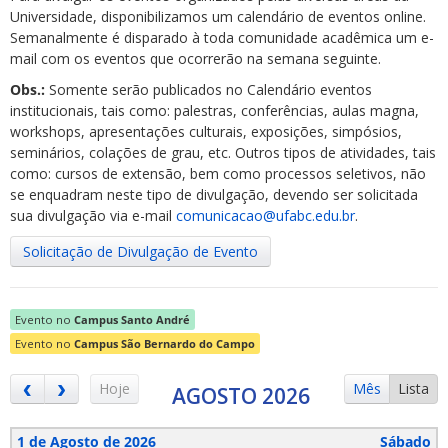
Universidade, disponibilizamos um calendário de eventos online.
Semanalmente é disparado à toda comunidade acadêmica um e-
mail com os eventos que ocorrerão na semana seguinte.
Obs.:
Somente serão publicados no Calendário eventos
institucionais, tais como: palestras, conferências, aulas magna,
workshops, apresentações culturais, exposições, simpósios,
ubmenu
seminários, colações de grau, etc. Outros tipos de atividades, tais
como: cursos de extensão, bem como processos seletivos, não
se enquadram neste tipo de divulgação, devendo ser solicitada
sua divulgação via e-mail
comunicacao@ufabc.edu.br
.
ubmenu
Solicitação de Divulgação de Evento
ubmenu
Evento no
Campus Santo André
Evento no
Campus São Bernardo do Campo
Hoje
Mês
Lista
AGOSTO 2026
1 de Agosto de 2026
Sábado