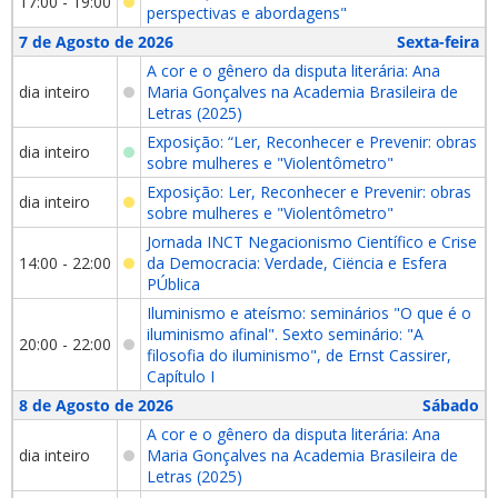
17:00 - 19:00
perspectivas e abordagens"
7 de Agosto de 2026
Sexta-feira
A cor e o gênero da disputa literária: Ana
dia inteiro
Maria Gonçalves na Academia Brasileira de
Letras (2025)
Exposição: “Ler, Reconhecer e Prevenir: obras
dia inteiro
sobre mulheres e "Violentômetro"
Exposição: Ler, Reconhecer e Prevenir: obras
dia inteiro
sobre mulheres e "Violentômetro"
Jornada INCT Negacionismo Científico e Crise
14:00 - 22:00
da Democracia: Verdade, Ciëncia e Esfera
PÚblica
Iluminismo e ateísmo: seminários "O que é o
iluminismo afinal". Sexto seminário: "A
20:00 - 22:00
filosofia do iluminismo", de Ernst Cassirer,
Capítulo I
8 de Agosto de 2026
Sábado
A cor e o gênero da disputa literária: Ana
dia inteiro
Maria Gonçalves na Academia Brasileira de
Letras (2025)