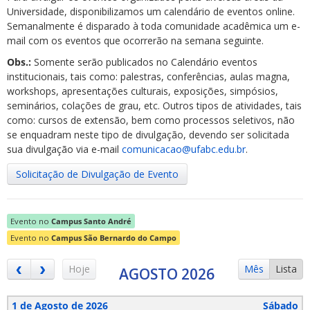
Universidade, disponibilizamos um calendário de eventos online.
Semanalmente é disparado à toda comunidade acadêmica um e-
mail com os eventos que ocorrerão na semana seguinte.
Obs.:
Somente serão publicados no Calendário eventos
institucionais, tais como: palestras, conferências, aulas magna,
workshops, apresentações culturais, exposições, simpósios,
ubmenu
seminários, colações de grau, etc. Outros tipos de atividades, tais
como: cursos de extensão, bem como processos seletivos, não
se enquadram neste tipo de divulgação, devendo ser solicitada
sua divulgação via e-mail
comunicacao@ufabc.edu.br
.
ubmenu
Solicitação de Divulgação de Evento
ubmenu
Evento no
Campus Santo André
Evento no
Campus São Bernardo do Campo
Hoje
Mês
Lista
AGOSTO 2026
1 de Agosto de 2026
Sábado