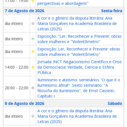
17:00 - 19:00
perspectivas e abordagens"
7 de Agosto de 2026
Sexta-feira
A cor e o gênero da disputa literária: Ana
dia inteiro
Maria Gonçalves na Academia Brasileira de
Letras (2025)
Exposição: “Ler, Reconhecer e Prevenir: obras
dia inteiro
sobre mulheres e "Violentômetro"
Exposição: Ler, Reconhecer e Prevenir: obras
dia inteiro
sobre mulheres e "Violentômetro"
Jornada INCT Negacionismo Científico e Crise
14:00 - 22:00
da Democracia: Verdade, Ciëncia e Esfera
PÚblica
Iluminismo e ateísmo: seminários "O que é o
iluminismo afinal". Sexto seminário: "A
20:00 - 22:00
filosofia do iluminismo", de Ernst Cassirer,
Capítulo I
8 de Agosto de 2026
Sábado
A cor e o gênero da disputa literária: Ana
dia inteiro
Maria Gonçalves na Academia Brasileira de
Letras (2025)