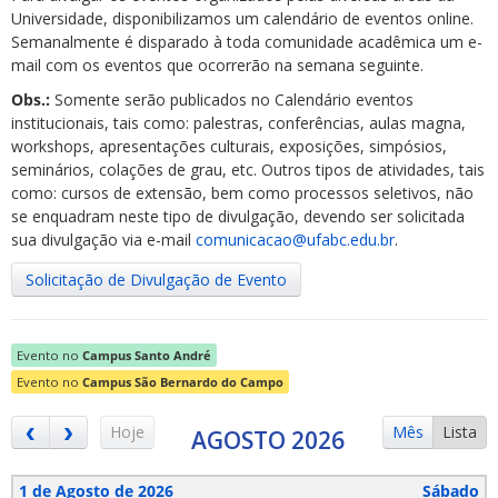
Universidade, disponibilizamos um calendário de eventos online.
Semanalmente é disparado à toda comunidade acadêmica um e-
mail com os eventos que ocorrerão na semana seguinte.
Obs.:
Somente serão publicados no Calendário eventos
institucionais, tais como: palestras, conferências, aulas magna,
workshops, apresentações culturais, exposições, simpósios,
ubmenu
seminários, colações de grau, etc. Outros tipos de atividades, tais
como: cursos de extensão, bem como processos seletivos, não
se enquadram neste tipo de divulgação, devendo ser solicitada
sua divulgação via e-mail
comunicacao@ufabc.edu.br
.
ubmenu
Solicitação de Divulgação de Evento
ubmenu
Evento no
Campus Santo André
Evento no
Campus São Bernardo do Campo
Hoje
Mês
Lista
AGOSTO 2026
1 de Agosto de 2026
Sábado