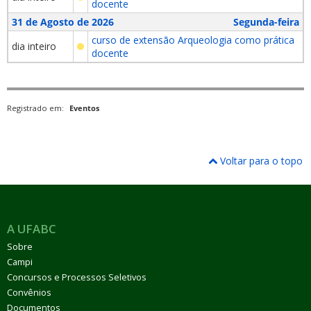
docente
31 de Agosto de 2026
Segunda-feira
curso de extensão Arqueologia como prática
dia inteiro
docente
Registrado em:
Eventos
Voltar para o topo
A UFABC
Sobre
Campi
Concursos e Processos Seletivos
Convênios
Documentos