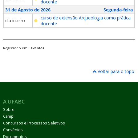
docente
31 de Agosto de 2026
Segunda-feira
curso de extensão Arqueologia como prática
dia inteiro
docente
Registrado em:
Eventos
Voltar para o topo
A UFABC
Sobre
Campi
Concursos e Processos Seletivos
Convênios
Documentos