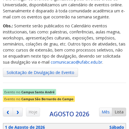
Universidade, disponibilizamos um calendário de eventos online.
Semanalmente é disparado à toda comunidade acadêmica um e-
mail com os eventos que ocorrerão na semana seguinte.
Obs.:
Somente serão publicados no Calendário eventos
institucionais, tais como: palestras, conferências, aulas magna,
workshops, apresentações culturais, exposições, simpósios,
ubmenu
seminários, colações de grau, etc. Outros tipos de atividades, tais
como: cursos de extensão, bem como processos seletivos, não
se enquadram neste tipo de divulgação, devendo ser solicitada
sua divulgação via e-mail
comunicacao@ufabc.edu.br
.
ubmenu
Solicitação de Divulgação de Evento
ubmenu
Evento no
Campus Santo André
Evento no
Campus São Bernardo do Campo
Hoje
Mês
Lista
AGOSTO 2026
1 de Agosto de 2026
Sábado