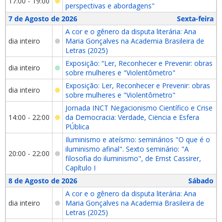
17:00 - 19:00
perspectivas e abordagens"
7 de Agosto de 2026
Sexta-feira
A cor e o gênero da disputa literária: Ana
dia inteiro
Maria Gonçalves na Academia Brasileira de
Letras (2025)
Exposição: “Ler, Reconhecer e Prevenir: obras
dia inteiro
sobre mulheres e "Violentômetro"
Exposição: Ler, Reconhecer e Prevenir: obras
dia inteiro
sobre mulheres e "Violentômetro"
Jornada INCT Negacionismo Científico e Crise
14:00 - 22:00
da Democracia: Verdade, Ciëncia e Esfera
PÚblica
Iluminismo e ateísmo: seminários "O que é o
iluminismo afinal". Sexto seminário: "A
20:00 - 22:00
filosofia do iluminismo", de Ernst Cassirer,
Capítulo I
8 de Agosto de 2026
Sábado
A cor e o gênero da disputa literária: Ana
dia inteiro
Maria Gonçalves na Academia Brasileira de
Letras (2025)