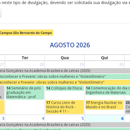
neste tipo de divulgação, devendo ser solicitada sua divulgação via 
Campus São Bernardo do Campo
AGOSTO 2026
Ter
Qua
Qui
27
28
29
30
Maria Gonçalves na Academia Brasileira de Letras (2025)
 Reconhecer e Prevenir: obras sobre mulheres e "Violentômetro"
Reconhecer e Prevenir: obras sobre mulheres e "Violentômetro"
14
Seminário de pós
14
Colóquio de Física
14
Comemoração do dia d
graduação em
Engenheira de Materiais
a,
Matemática - prof.
Jean-Paul Brasselet
17
Curso Livre de
17
Energia Nuclear no
20
(Universidade de
História do Rock -
Mundo e no Brasil
Ci
s
Marcelha, França) -
Sessão # 11 -
re
o
"Marie-Hélène
Começos do Indie
Na
3
4
5
6
Schwartz, um nome na
se
torre Eiffel"
"E
Maria Gonçalves na Academia Brasileira de Letras (2025)
Ci