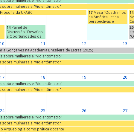
ras sobre mulheres e "Violentômetro"
as sobre mulheres e "Violentômetro"
Filosofia da UFABC
17
Mesa "Quadrinhos
14
na América Latina:
Ne
perspectivas e
Ci
abordagens"
De
14
Painel de
20
Ci
Discussão "Desafios
at
PÚ
e Oportunidades da
"O
Destinação Adequada
af
10
11
12
13
de Resíduos Sólidos"
se
do
Maria Gonçalves na Academia Brasileira de Letras (2025)
s
Er
ras sobre mulheres e "Violentômetro"
à
Ca
as sobre mulheres e "Violentômetro"
r,
ia
17
18
19
20
ras sobre mulheres e "Violentômetro"
as sobre mulheres e "Violentômetro"
24
25
26
27
ras sobre mulheres e "Violentômetro"
as sobre mulheres e "Violentômetro"
ão Arqueologia como prática docente