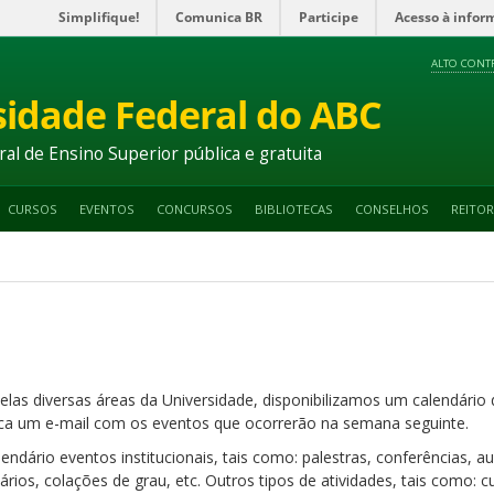
Simplifique!
Comunica BR
Participe
Acesso à infor
ALTO CONT
sidade Federal do ABC
ral de Ensino Superior pública e gratuita
CURSOS
EVENTOS
CONCURSOS
BIBLIOTECAS
CONSELHOS
REITOR
elas diversas áreas da Universidade, disponibilizamos um calendári
a um e-mail com os eventos que ocorrerão na semana seguinte.
ndário eventos institucionais, tais como: palestras, conferências, 
nários, colações de grau, etc. Outros tipos de atividades, tais como