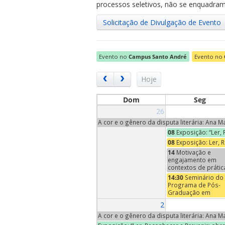
processos seletivos, não se enquadram 
Solicitação de Divulgação de Evento
Evento no
Campus Santo André
Evento no
ubmenu
Hoje
Dom
Seg
26
ubmenu
A cor e o gênero da disputa literária: Ana 
08
Exposição: “Ler,
ubmenu
08
Exposição: Ler, 
14
Motivação e
engajamento em
contextos de prátic
ensino e
14:30
Seminário do
aprendizagem de
Programa de Pós-
música | Conversa
Graduação em
Neuromusicais - An
Economia – Profa
2
XII
Maria Pia Paganelli
(Trinity University,
A cor e o gênero da disputa literária: Ana 
EUA)