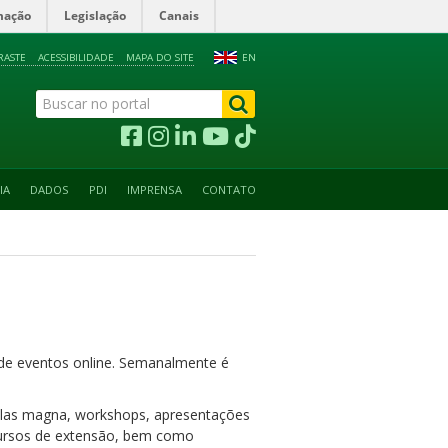
mação
Legislação
Canais
RASTE
ACESSIBILIDADE
MAPA DO SITE
EN
IA
DADOS
PDI
IMPRENSA
CONTATO
o de eventos online. Semanalmente é
aulas magna, workshops, apresentações
: cursos de extensão, bem como