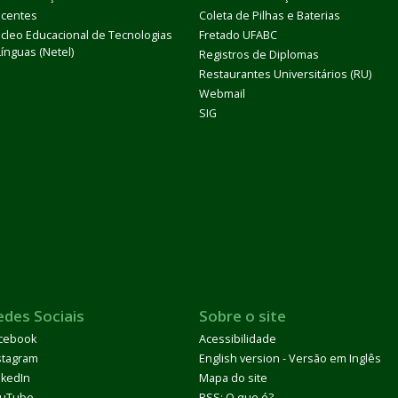
centes
Coleta de Pilhas e Baterias
cleo Educacional de Tecnologias
Fretado UFABC
Línguas (Netel)
Registros de Diplomas
Restaurantes Universitários (RU)
Webmail
SIG
edes Sociais
Sobre o site
cebook
Acessibilidade
stagram
English version - Versão em Inglês
nkedIn
Mapa do site
uTube
RSS: O que é?