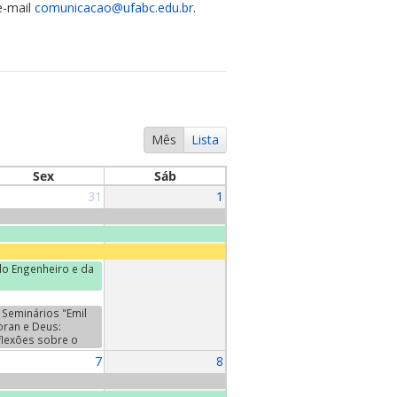
e-mail
comunicacao@ufabc.edu.br
.
Mês
Lista
Sex
Sáb
31
1
o Engenheiro e da
Seminários "Emil
oran e Deus:
flexões sobre o
da". Terceiro
7
8
minário:
ntretiens", de Emil
oran