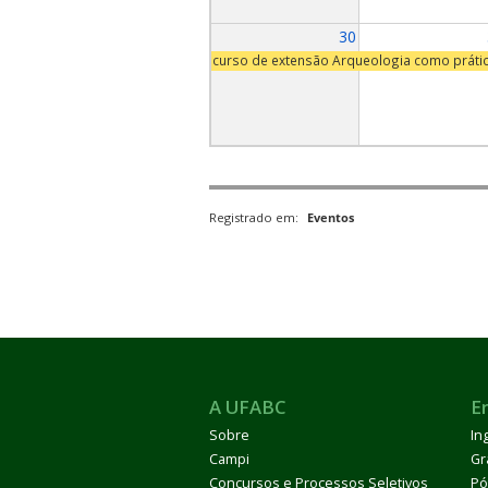
30
curso de extensão Arqueologia como práti
Registrado em:
Eventos
A UFABC
E
Sobre
In
Campi
Gr
Concursos e Processos Seletivos
Pó