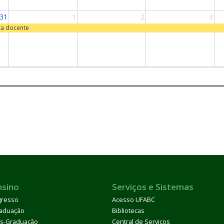
31
1
2
3
ca docente
nsino
Serviços e Sistemas
gresso
Acesso UFABC
aduação
Bibliotecas
s-Graduação
Central de Serviços