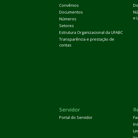
Convênios
Do
Documentos
Nú
e 
Números
Setores
Estrutura Organizacional da UFABC
Transparência e prestação de
contas
Servidor
R
Portal do Servidor
Fa
In
Li
Yo