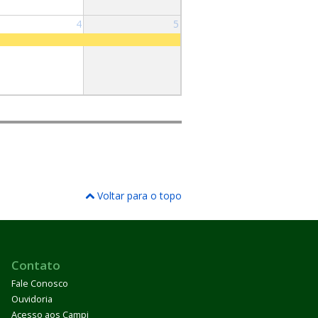
4
5
Voltar para o topo
Contato
Fale Conosco
Ouvidoria
Acesso aos Campi