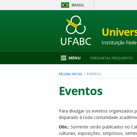
BRASIL
Ir
para
conteúdo
Univer
1
Ir
para
Instituição Fede
menu
2
Ir
MENU
PERGUNTAS FREQUENTES
para
busca
3
PÁGINA INICIAL
>
EVENTOS
Ir
para
Eventos
rodapé
4
Para divulgar os eventos organizados p
nu
disparado à toda comunidade acadêmic
Obs.:
Somente serão publicados no Cale
culturais, exposições, simpósios, semi