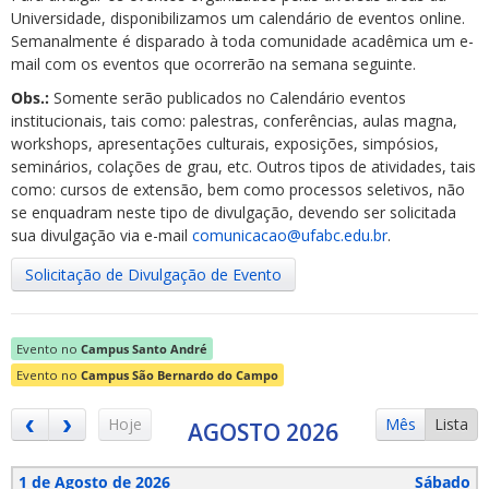
Universidade, disponibilizamos um calendário de eventos online.
Semanalmente é disparado à toda comunidade acadêmica um e-
mail com os eventos que ocorrerão na semana seguinte.
Obs.:
Somente serão publicados no Calendário eventos
institucionais, tais como: palestras, conferências, aulas magna,
workshops, apresentações culturais, exposições, simpósios,
ubmenu
seminários, colações de grau, etc. Outros tipos de atividades, tais
como: cursos de extensão, bem como processos seletivos, não
se enquadram neste tipo de divulgação, devendo ser solicitada
sua divulgação via e-mail
comunicacao@ufabc.edu.br
.
ubmenu
Solicitação de Divulgação de Evento
ubmenu
Evento no
Campus Santo André
Evento no
Campus São Bernardo do Campo
Hoje
Mês
Lista
AGOSTO 2026
1 de Agosto de 2026
Sábado