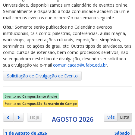
Universidade, disponibilizamos um calendário de eventos online.
Semanalmente é disparado à toda comunidade acadêmica um e-
mail com os eventos que ocorrerão na semana seguinte.
Obs.:
Somente serão publicados no Calendário eventos
institucionais, tais como: palestras, conferências, aulas magna,
workshops, apresentações culturais, exposições, simpósios,
ubmenu
seminários, colações de grau, etc. Outros tipos de atividades, tais
como: cursos de extensão, bem como processos seletivos, não
se enquadram neste tipo de divulgação, devendo ser solicitada
sua divulgação via e-mail
comunicacao@ufabc.edu.br
.
ubmenu
Solicitação de Divulgação de Evento
ubmenu
Evento no
Campus Santo André
Evento no
Campus São Bernardo do Campo
Hoje
Mês
Lista
AGOSTO 2026
1 de Agosto de 2026
Sábado