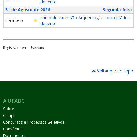
docente
31 de Agosto de 2026
Segunda-feira
curso de extensão Arqueologia como prática
dia inteiro
docente
Registrado em:
Eventos
Voltar para o topo
A UFABC
Sobre
Campi
Concursos e Processos Seletivos
Convênios
Documentos