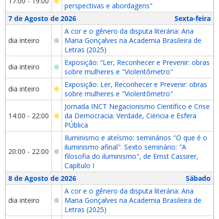
17:00 - 19:00
perspectivas e abordagens"
7 de Agosto de 2026
Sexta-feira
A cor e o gênero da disputa literária: Ana
dia inteiro
Maria Gonçalves na Academia Brasileira de
Letras (2025)
Exposição: “Ler, Reconhecer e Prevenir: obras
dia inteiro
sobre mulheres e "Violentômetro"
Exposição: Ler, Reconhecer e Prevenir: obras
dia inteiro
sobre mulheres e "Violentômetro"
Jornada INCT Negacionismo Científico e Crise
14:00 - 22:00
da Democracia: Verdade, Ciëncia e Esfera
PÚblica
Iluminismo e ateísmo: seminários "O que é o
iluminismo afinal". Sexto seminário: "A
20:00 - 22:00
filosofia do iluminismo", de Ernst Cassirer,
Capítulo I
8 de Agosto de 2026
Sábado
A cor e o gênero da disputa literária: Ana
dia inteiro
Maria Gonçalves na Academia Brasileira de
Letras (2025)