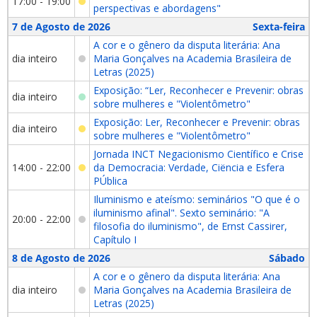
17:00 - 19:00
perspectivas e abordagens"
7 de Agosto de 2026
Sexta-feira
A cor e o gênero da disputa literária: Ana
dia inteiro
Maria Gonçalves na Academia Brasileira de
Letras (2025)
Exposição: “Ler, Reconhecer e Prevenir: obras
dia inteiro
sobre mulheres e "Violentômetro"
Exposição: Ler, Reconhecer e Prevenir: obras
dia inteiro
sobre mulheres e "Violentômetro"
Jornada INCT Negacionismo Científico e Crise
14:00 - 22:00
da Democracia: Verdade, Ciëncia e Esfera
PÚblica
Iluminismo e ateísmo: seminários "O que é o
iluminismo afinal". Sexto seminário: "A
20:00 - 22:00
filosofia do iluminismo", de Ernst Cassirer,
Capítulo I
8 de Agosto de 2026
Sábado
A cor e o gênero da disputa literária: Ana
dia inteiro
Maria Gonçalves na Academia Brasileira de
Letras (2025)