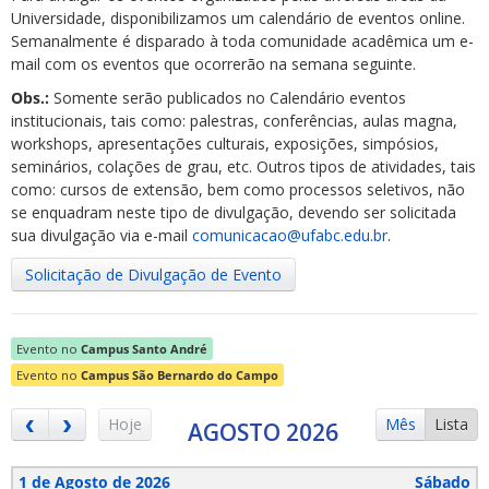
Universidade, disponibilizamos um calendário de eventos online.
Semanalmente é disparado à toda comunidade acadêmica um e-
mail com os eventos que ocorrerão na semana seguinte.
Obs.:
Somente serão publicados no Calendário eventos
institucionais, tais como: palestras, conferências, aulas magna,
workshops, apresentações culturais, exposições, simpósios,
ubmenu
seminários, colações de grau, etc. Outros tipos de atividades, tais
como: cursos de extensão, bem como processos seletivos, não
se enquadram neste tipo de divulgação, devendo ser solicitada
sua divulgação via e-mail
comunicacao@ufabc.edu.br
.
ubmenu
Solicitação de Divulgação de Evento
ubmenu
Evento no
Campus Santo André
Evento no
Campus São Bernardo do Campo
Hoje
Mês
Lista
AGOSTO 2026
1 de Agosto de 2026
Sábado