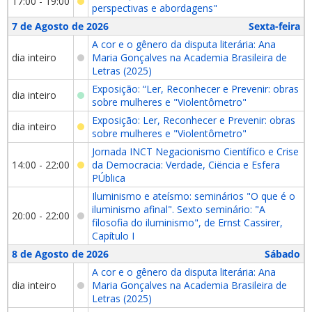
17:00 - 19:00
perspectivas e abordagens"
7 de Agosto de 2026
Sexta-feira
A cor e o gênero da disputa literária: Ana
dia inteiro
Maria Gonçalves na Academia Brasileira de
Letras (2025)
Exposição: “Ler, Reconhecer e Prevenir: obras
dia inteiro
sobre mulheres e "Violentômetro"
Exposição: Ler, Reconhecer e Prevenir: obras
dia inteiro
sobre mulheres e "Violentômetro"
Jornada INCT Negacionismo Científico e Crise
14:00 - 22:00
da Democracia: Verdade, Ciëncia e Esfera
PÚblica
Iluminismo e ateísmo: seminários "O que é o
iluminismo afinal". Sexto seminário: "A
20:00 - 22:00
filosofia do iluminismo", de Ernst Cassirer,
Capítulo I
8 de Agosto de 2026
Sábado
A cor e o gênero da disputa literária: Ana
dia inteiro
Maria Gonçalves na Academia Brasileira de
Letras (2025)