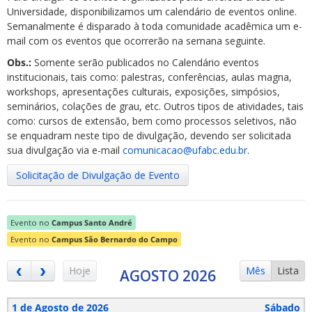
Universidade, disponibilizamos um calendário de eventos online.
Semanalmente é disparado à toda comunidade acadêmica um e-
mail com os eventos que ocorrerão na semana seguinte.
Obs.:
Somente serão publicados no Calendário eventos
institucionais, tais como: palestras, conferências, aulas magna,
workshops, apresentações culturais, exposições, simpósios,
ubmenu
seminários, colações de grau, etc. Outros tipos de atividades, tais
como: cursos de extensão, bem como processos seletivos, não
se enquadram neste tipo de divulgação, devendo ser solicitada
sua divulgação via e-mail
comunicacao@ufabc.edu.br
.
ubmenu
Solicitação de Divulgação de Evento
ubmenu
Evento no
Campus Santo André
Evento no
Campus São Bernardo do Campo
Hoje
Mês
Lista
AGOSTO 2026
1 de Agosto de 2026
Sábado