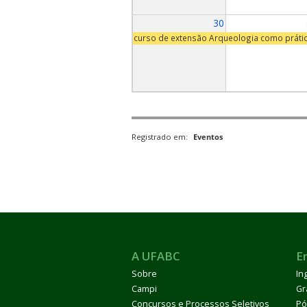
30
curso de extensão Arqueologia como práti
Registrado em:
Eventos
A UFABC
E
Sobre
In
Campi
Gr
Concursos e Processos Seletivos
Pó