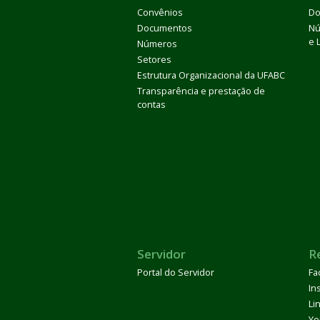
Convênios
Do
Documentos
Nú
e 
Números
Setores
Estrutura Organizacional da UFABC
Transparência e prestação de
contas
Servidor
R
Portal do Servidor
Fa
In
Li
Yo