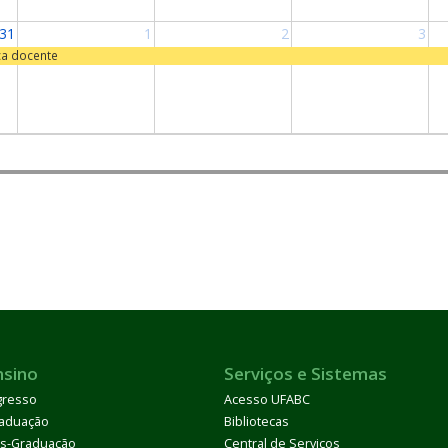
31
1
2
3
ca docente
nsino
Serviços e Sistemas
gresso
Acesso UFABC
aduação
Bibliotecas
s-Graduação
Central de Serviços