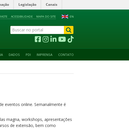
mação
Legislação
Canais
RASTE
ACESSIBILIDADE
MAPA DO SITE
EN
IA
DADOS
PDI
IMPRENSA
CONTATO
o de eventos online. Semanalmente é
aulas magna, workshops, apresentações
: cursos de extensão, bem como