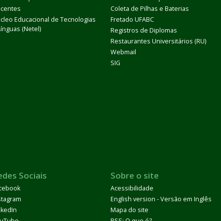
centes
Coleta de Pilhas e Baterias
cleo Educacional de Tecnologias
Fretado UFABC
Línguas (Netel)
Registros de Diplomas
Restaurantes Universitários (RU)
Webmail
SIG
edes Sociais
Sobre o site
cebook
Acessibilidade
stagram
English version - Versão em Inglês
nkedIn
Mapa do site
uTube
RSS: O que é?