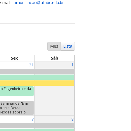
e-mail
comunicacao@ufabc.edu.br
.
Mês
Lista
Sex
Sáb
31
1
o Engenheiro e da
Seminários "Emil
oran e Deus:
flexões sobre o
da". Terceiro
7
8
minário:
ntretiens", de Emil
oran