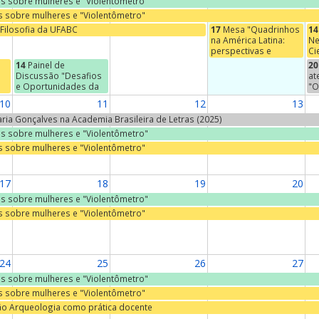
ras sobre mulheres e "Violentômetro"
as sobre mulheres e "Violentômetro"
Filosofia da UFABC
17
Mesa "Quadrinhos
14
na América Latina:
Ne
perspectivas e
Ci
abordagens"
De
14
Painel de
20
Ci
Discussão "Desafios
at
PÚ
e Oportunidades da
"O
Destinação Adequada
af
10
11
12
13
de Resíduos Sólidos"
se
do
Maria Gonçalves na Academia Brasileira de Letras (2025)
s
Er
ras sobre mulheres e "Violentômetro"
à
Ca
as sobre mulheres e "Violentômetro"
r,
ia
17
18
19
20
ras sobre mulheres e "Violentômetro"
as sobre mulheres e "Violentômetro"
24
25
26
27
ras sobre mulheres e "Violentômetro"
as sobre mulheres e "Violentômetro"
ão Arqueologia como prática docente