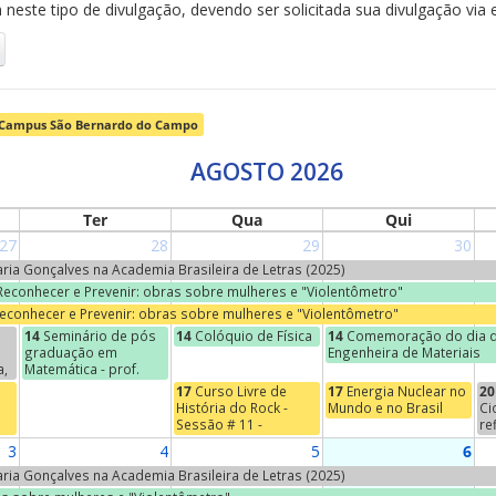
neste tipo de divulgação, devendo ser solicitada sua divulgação via 
Campus São Bernardo do Campo
AGOSTO 2026
Ter
Qua
Qui
27
28
29
30
Maria Gonçalves na Academia Brasileira de Letras (2025)
 Reconhecer e Prevenir: obras sobre mulheres e "Violentômetro"
Reconhecer e Prevenir: obras sobre mulheres e "Violentômetro"
14
Seminário de pós
14
Colóquio de Física
14
Comemoração do dia d
graduação em
Engenheira de Materiais
a,
Matemática - prof.
Jean-Paul Brasselet
17
Curso Livre de
17
Energia Nuclear no
20
(Universidade de
História do Rock -
Mundo e no Brasil
Ci
s
Marcelha, França) -
Sessão # 11 -
re
o
"Marie-Hélène
Começos do Indie
Na
3
4
5
6
Schwartz, um nome na
se
torre Eiffel"
"E
Maria Gonçalves na Academia Brasileira de Letras (2025)
Ci