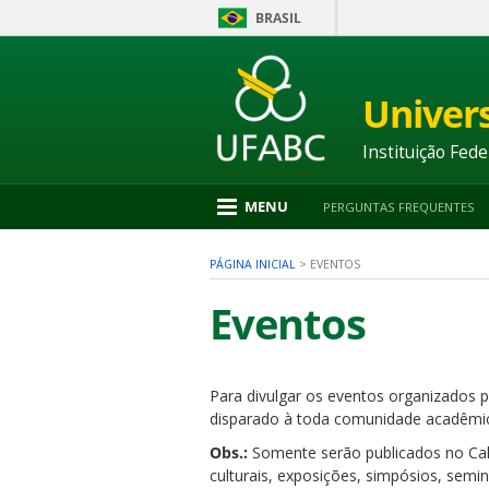
BRASIL
Ir
para
conteúdo
Univer
1
Ir
para
Instituição Fede
menu
2
Ir
MENU
PERGUNTAS FREQUENTES
para
busca
3
PÁGINA INICIAL
>
EVENTOS
Ir
para
Eventos
rodapé
4
Para divulgar os eventos organizados p
nu
disparado à toda comunidade acadêmic
Obs.:
Somente serão publicados no Cale
culturais, exposições, simpósios, semi