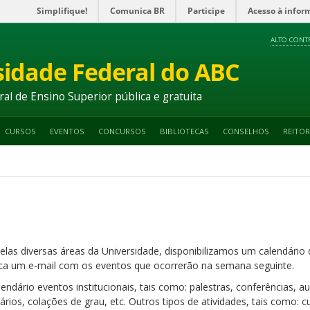
Simplifique!
Comunica BR
Participe
Acesso à infor
ALTO CONT
sidade Federal do ABC
ral de Ensino Superior pública e gratuita
CURSOS
EVENTOS
CONCURSOS
BIBLIOTECAS
CONSELHOS
REITOR
elas diversas áreas da Universidade, disponibilizamos um calendári
a um e-mail com os eventos que ocorrerão na semana seguinte.
ndário eventos institucionais, tais como: palestras, conferências, 
nários, colações de grau, etc. Outros tipos de atividades, tais como