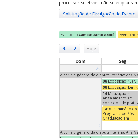
processos seletivos, não se enquadram 
Solicitação de Divulgação de Evento
Evento no
Campus Santo André
Evento no
ubmenu
Hoje
Dom
Seg
26
ubmenu
A cor e o gênero da disputa literária: Ana 
08
Exposição: “Ler,
ubmenu
08
Exposição: Ler, 
14
Motivação e
engajamento em
contextos de prátic
ensino e
14:30
Seminário do
aprendizagem de
Programa de Pós-
música | Conversa
Graduação em
Neuromusicais - An
Economia – Profa
2
XII
Maria Pia Paganelli
(Trinity University,
A cor e o gênero da disputa literária: Ana 
EUA)