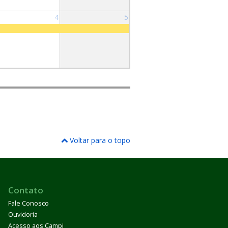
4
5
Voltar para o topo
Contato
Fale Conosco
Ouvidoria
Acesso aos Campi