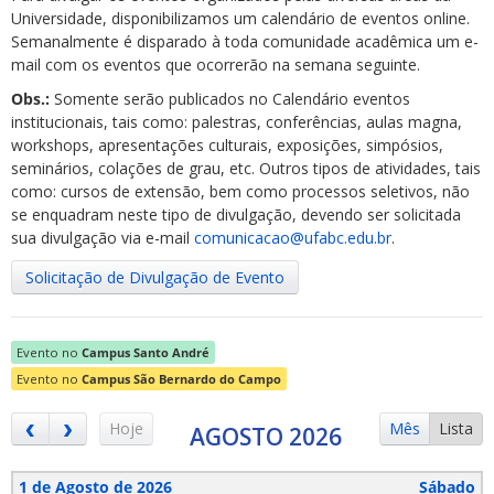
Universidade, disponibilizamos um calendário de eventos online.
Semanalmente é disparado à toda comunidade acadêmica um e-
mail com os eventos que ocorrerão na semana seguinte.
Obs.:
Somente serão publicados no Calendário eventos
institucionais, tais como: palestras, conferências, aulas magna,
workshops, apresentações culturais, exposições, simpósios,
ubmenu
seminários, colações de grau, etc. Outros tipos de atividades, tais
como: cursos de extensão, bem como processos seletivos, não
se enquadram neste tipo de divulgação, devendo ser solicitada
sua divulgação via e-mail
comunicacao@ufabc.edu.br
.
ubmenu
Solicitação de Divulgação de Evento
ubmenu
Evento no
Campus Santo André
Evento no
Campus São Bernardo do Campo
Hoje
Mês
Lista
AGOSTO 2026
1 de Agosto de 2026
Sábado