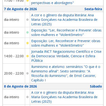
17:00 - 19:00
perspectivas e abordagens"
7 de Agosto de 2026
Sexta-feira
A cor e o gênero da disputa literária: Ana
dia inteiro
Maria Gonçalves na Academia Brasileira de
Letras (2025)
Exposição: “Ler, Reconhecer e Prevenir: obras
dia inteiro
sobre mulheres e "Violentômetro"
Exposição: Ler, Reconhecer e Prevenir: obras
dia inteiro
sobre mulheres e "Violentômetro"
Jornada INCT Negacionismo Científico e Crise
14:00 - 22:00
da Democracia: Verdade, Ciëncia e Esfera
PÚblica
Iluminismo e ateísmo: seminários "O que é o
iluminismo afinal". Sexto seminário: "A
20:00 - 22:00
filosofia do iluminismo", de Ernst Cassirer,
Capítulo I
8 de Agosto de 2026
Sábado
A cor e o gênero da disputa literária: Ana
dia inteiro
Maria Gonçalves na Academia Brasileira de
Letras (2025)