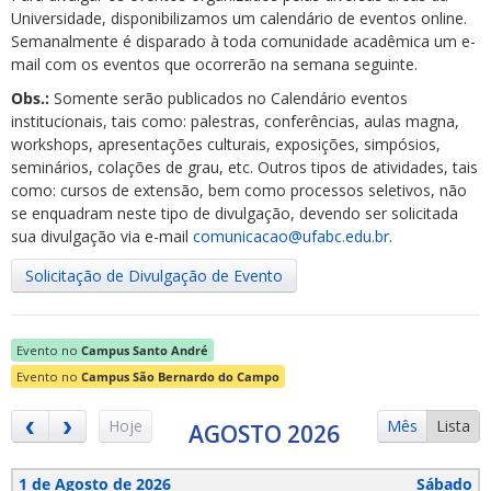
Universidade, disponibilizamos um calendário de eventos online.
Semanalmente é disparado à toda comunidade acadêmica um e-
mail com os eventos que ocorrerão na semana seguinte.
Obs.:
Somente serão publicados no Calendário eventos
institucionais, tais como: palestras, conferências, aulas magna,
workshops, apresentações culturais, exposições, simpósios,
ubmenu
seminários, colações de grau, etc. Outros tipos de atividades, tais
como: cursos de extensão, bem como processos seletivos, não
se enquadram neste tipo de divulgação, devendo ser solicitada
sua divulgação via e-mail
comunicacao@ufabc.edu.br
.
ubmenu
Solicitação de Divulgação de Evento
ubmenu
Evento no
Campus Santo André
Evento no
Campus São Bernardo do Campo
Hoje
Mês
Lista
AGOSTO 2026
1 de Agosto de 2026
Sábado