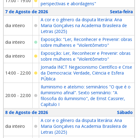
17:00 - 19:00
perspectivas e abordagens"
7 de Agosto de 2026
Sexta-feira
A cor e o gênero da disputa literária: Ana
dia inteiro
Maria Gonçalves na Academia Brasileira de
Letras (2025)
Exposição: “Ler, Reconhecer e Prevenir: obras
dia inteiro
sobre mulheres e "Violentômetro"
Exposição: Ler, Reconhecer e Prevenir: obras
dia inteiro
sobre mulheres e "Violentômetro"
Jornada INCT Negacionismo Científico e Crise
14:00 - 22:00
da Democracia: Verdade, Ciëncia e Esfera
PÚblica
Iluminismo e ateísmo: seminários "O que é o
iluminismo afinal". Sexto seminário: "A
20:00 - 22:00
filosofia do iluminismo", de Ernst Cassirer,
Capítulo I
8 de Agosto de 2026
Sábado
A cor e o gênero da disputa literária: Ana
dia inteiro
Maria Gonçalves na Academia Brasileira de
Letras (2025)