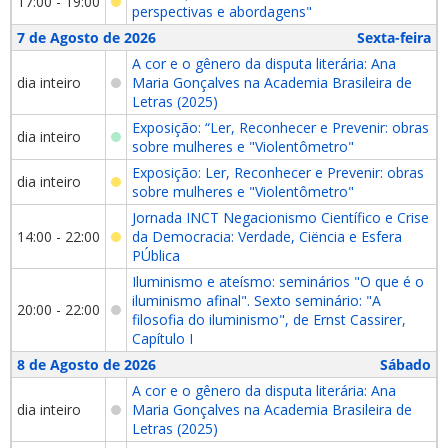
17:00 - 19:00
perspectivas e abordagens"
7 de Agosto de 2026
Sexta-feira
A cor e o gênero da disputa literária: Ana
dia inteiro
Maria Gonçalves na Academia Brasileira de
Letras (2025)
Exposição: “Ler, Reconhecer e Prevenir: obras
dia inteiro
sobre mulheres e "Violentômetro"
Exposição: Ler, Reconhecer e Prevenir: obras
dia inteiro
sobre mulheres e "Violentômetro"
Jornada INCT Negacionismo Científico e Crise
14:00 - 22:00
da Democracia: Verdade, Ciëncia e Esfera
PÚblica
Iluminismo e ateísmo: seminários "O que é o
iluminismo afinal". Sexto seminário: "A
20:00 - 22:00
filosofia do iluminismo", de Ernst Cassirer,
Capítulo I
8 de Agosto de 2026
Sábado
A cor e o gênero da disputa literária: Ana
dia inteiro
Maria Gonçalves na Academia Brasileira de
Letras (2025)