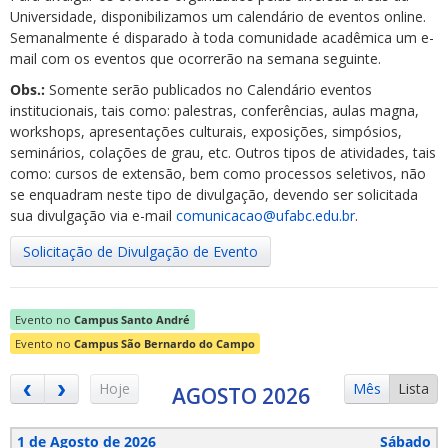
Universidade, disponibilizamos um calendário de eventos online.
Semanalmente é disparado à toda comunidade acadêmica um e-
mail com os eventos que ocorrerão na semana seguinte.
Obs.:
Somente serão publicados no Calendário eventos
institucionais, tais como: palestras, conferências, aulas magna,
workshops, apresentações culturais, exposições, simpósios,
ubmenu
seminários, colações de grau, etc. Outros tipos de atividades, tais
como: cursos de extensão, bem como processos seletivos, não
se enquadram neste tipo de divulgação, devendo ser solicitada
sua divulgação via e-mail
comunicacao@ufabc.edu.br
.
ubmenu
Solicitação de Divulgação de Evento
ubmenu
Evento no
Campus Santo André
Evento no
Campus São Bernardo do Campo
Hoje
Mês
Lista
AGOSTO 2026
1 de Agosto de 2026
Sábado