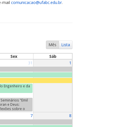
e-mail
comunicacao@ufabc.edu.br
.
Mês
Lista
Sex
Sáb
31
1
o Engenheiro e da
Seminários "Emil
oran e Deus:
flexões sobre o
da". Terceiro
7
8
minário:
ntretiens", de Emil
oran