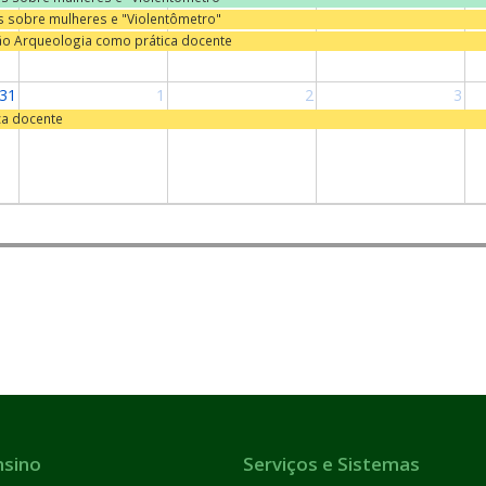
as sobre mulheres e "Violentômetro"
ão Arqueologia como prática docente
31
1
2
3
ca docente
nsino
Serviços e Sistemas