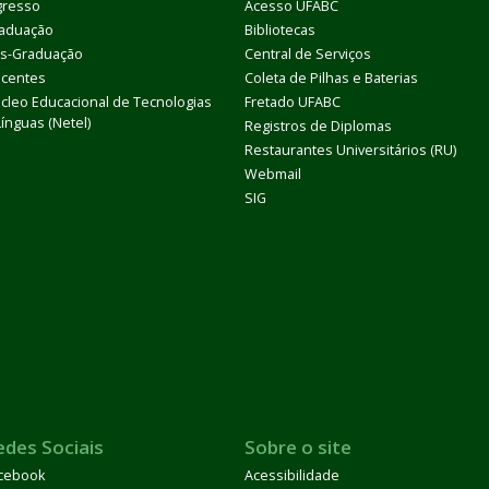
gresso
Acesso UFABC
aduação
Bibliotecas
s-Graduação
Central de Serviços
centes
Coleta de Pilhas e Baterias
cleo Educacional de Tecnologias
Fretado UFABC
Línguas (Netel)
Registros de Diplomas
Restaurantes Universitários (RU)
Webmail
SIG
edes Sociais
Sobre o site
cebook
Acessibilidade