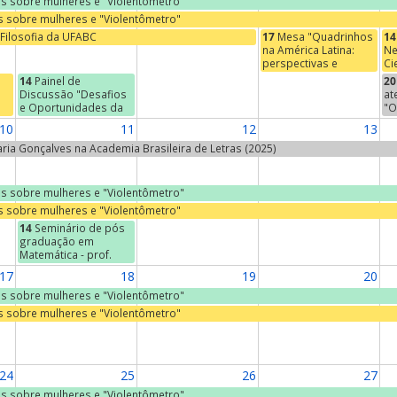
ras sobre mulheres e "Violentômetro"
as sobre mulheres e "Violentômetro"
Filosofia da UFABC
17
Mesa "Quadrinhos
14
na América Latina:
Ne
perspectivas e
Ci
abordagens"
De
14
Painel de
20
Ci
Discussão "Desafios
at
PÚ
e Oportunidades da
"O
Destinação Adequada
af
10
11
12
13
de Resíduos Sólidos"
se
do
Maria Gonçalves na Academia Brasileira de Letras (2025)
s
Er
à
Ca
r,
ras sobre mulheres e "Violentômetro"
as sobre mulheres e "Violentômetro"
ia
14
Seminário de pós
graduação em
Matemática - prof.
José Francisco Gomes
17
18
19
20
(IFT - UNESP, São
Paulo) - "The ABC of
ras sobre mulheres e "Violentômetro"
Integrable
as sobre mulheres e "Violentômetro"
Hierarchies"
24
25
26
27
ras sobre mulheres e "Violentômetro"