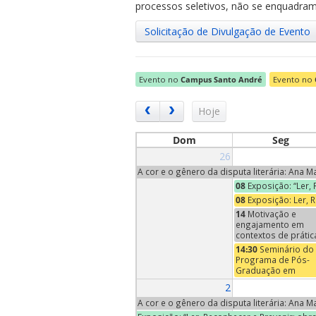
processos seletivos, não se enquadram 
Solicitação de Divulgação de Evento
Evento no
Campus Santo André
Evento no
ubmenu
Hoje
Dom
Seg
26
ubmenu
A cor e o gênero da disputa literária: Ana 
08
Exposição: “Ler,
ubmenu
08
Exposição: Ler, 
14
Motivação e
engajamento em
contextos de prátic
ensino e
14:30
Seminário do
aprendizagem de
Programa de Pós-
música | Conversa
Graduação em
Neuromusicais - An
Economia – Profa
2
XII
Maria Pia Paganelli
(Trinity University,
A cor e o gênero da disputa literária: Ana 
EUA)