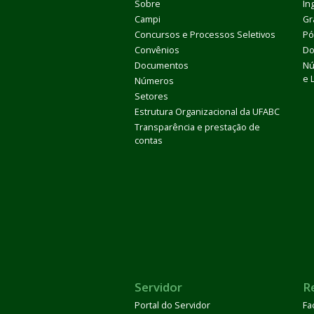
Sobre
In
Campi
Gr
Concursos e Processos Seletivos
Pó
Convênios
Do
Documentos
Nú
e 
Números
Setores
Estrutura Organizacional da UFABC
Transparência e prestação de
contas
Servidor
R
Portal do Servidor
Fa