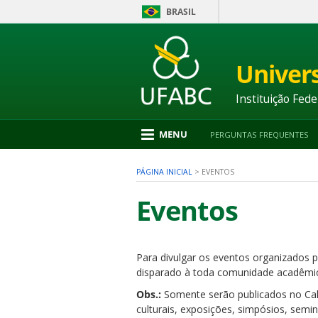
BRASIL
Ir
para
conteúdo
Univer
1
Ir
para
Instituição Fede
menu
2
Ir
MENU
PERGUNTAS FREQUENTES
para
busca
3
PÁGINA INICIAL
>
EVENTOS
Ir
para
Eventos
rodapé
4
Para divulgar os eventos organizados p
nu
disparado à toda comunidade acadêmic
Obs.:
Somente serão publicados no Cale
culturais, exposições, simpósios, semi