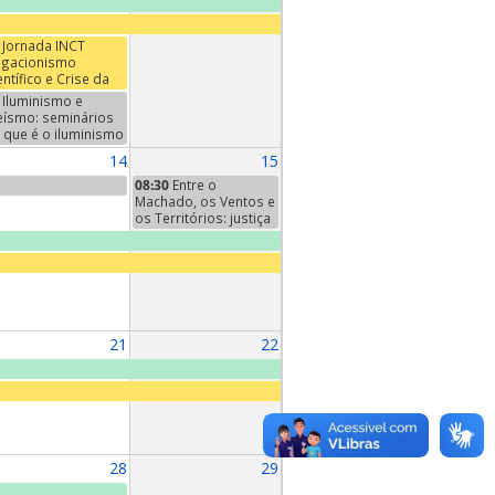
Jornada INCT
gacionismo
entífico e Crise da
mocracia: Verdade,
Iluminismo e
ëncia e Esfera
eísmo: seminários
blica
 que é o iluminismo
inal". Sexto
14
15
minário: "A filosofia
 iluminismo", de
08:30
Entre o
nst Cassirer,
Machado, os Ventos e
pítulo I
os Territórios: justiça
climática e
reconhecimento
territorial POTMA
21
22
28
29