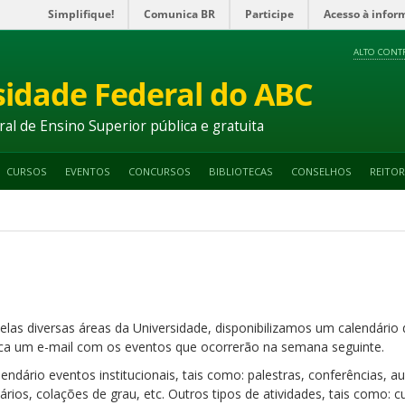
Simplifique!
Comunica BR
Participe
Acesso à infor
ALTO CONT
sidade Federal do ABC
ral de Ensino Superior pública e gratuita
CURSOS
EVENTOS
CONCURSOS
BIBLIOTECAS
CONSELHOS
REITOR
elas diversas áreas da Universidade, disponibilizamos um calendári
a um e-mail com os eventos que ocorrerão na semana seguinte.
ndário eventos institucionais, tais como: palestras, conferências, 
nários, colações de grau, etc. Outros tipos de atividades, tais como