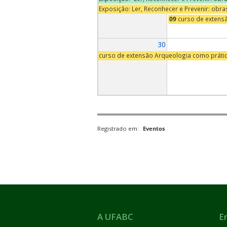
Exposição: Ler, Reconhecer e Prevenir: obr
09
curso de extens
30
curso de extensão Arqueologia como práti
Registrado em:
Eventos
A UFABC
E