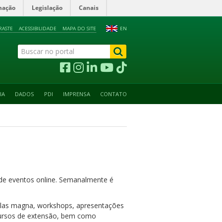
mação
Legislação
Canais
RASTE
ACESSIBILIDADE
MAPA DO SITE
EN
IA
DADOS
PDI
IMPRENSA
CONTATO
o de eventos online. Semanalmente é
aulas magna, workshops, apresentações
: cursos de extensão, bem como