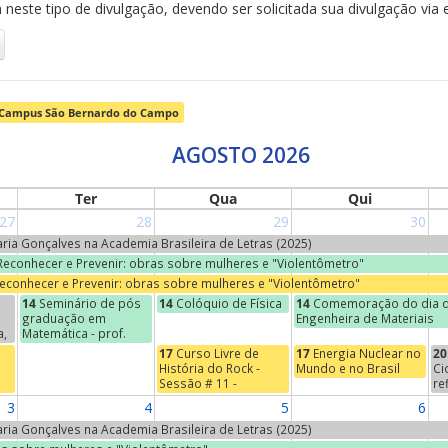
neste tipo de divulgação, devendo ser solicitada sua divulgação via 
Campus São Bernardo do Campo
AGOSTO 2026
Ter
Qua
Qui
27
28
29
30
Maria Gonçalves na Academia Brasileira de Letras (2025)
 Reconhecer e Prevenir: obras sobre mulheres e "Violentômetro"
Reconhecer e Prevenir: obras sobre mulheres e "Violentômetro"
14
Seminário de pós
14
Colóquio de Física
14
Comemoração do dia d
graduação em
Engenheira de Materiais
a,
Matemática - prof.
Jean-Paul Brasselet
17
Curso Livre de
17
Energia Nuclear no
20
(Universidade de
História do Rock -
Mundo e no Brasil
Ci
s
Marcelha, França) -
Sessão # 11 -
re
o
"Marie-Hélène
Começos do Indie
Na
3
4
5
6
Schwartz, um nome na
se
torre Eiffel"
"E
Maria Gonçalves na Academia Brasileira de Letras (2025)
Ci