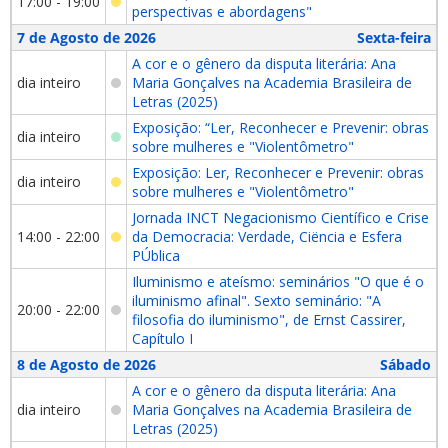
17:00 - 19:00
perspectivas e abordagens"
7 de Agosto de 2026
Sexta-feira
A cor e o gênero da disputa literária: Ana
dia inteiro
Maria Gonçalves na Academia Brasileira de
Letras (2025)
Exposição: “Ler, Reconhecer e Prevenir: obras
dia inteiro
sobre mulheres e "Violentômetro"
Exposição: Ler, Reconhecer e Prevenir: obras
dia inteiro
sobre mulheres e "Violentômetro"
Jornada INCT Negacionismo Científico e Crise
14:00 - 22:00
da Democracia: Verdade, Ciëncia e Esfera
PÚblica
Iluminismo e ateísmo: seminários "O que é o
iluminismo afinal". Sexto seminário: "A
20:00 - 22:00
filosofia do iluminismo", de Ernst Cassirer,
Capítulo I
8 de Agosto de 2026
Sábado
A cor e o gênero da disputa literária: Ana
dia inteiro
Maria Gonçalves na Academia Brasileira de
Letras (2025)