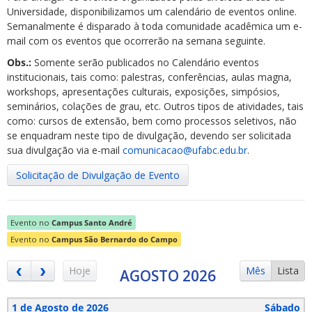
Universidade, disponibilizamos um calendário de eventos online.
Semanalmente é disparado à toda comunidade acadêmica um e-
mail com os eventos que ocorrerão na semana seguinte.
Obs.:
Somente serão publicados no Calendário eventos
institucionais, tais como: palestras, conferências, aulas magna,
workshops, apresentações culturais, exposições, simpósios,
ubmenu
seminários, colações de grau, etc. Outros tipos de atividades, tais
como: cursos de extensão, bem como processos seletivos, não
se enquadram neste tipo de divulgação, devendo ser solicitada
sua divulgação via e-mail
comunicacao@ufabc.edu.br
.
ubmenu
Solicitação de Divulgação de Evento
ubmenu
Evento no
Campus Santo André
Evento no
Campus São Bernardo do Campo
Hoje
Mês
Lista
AGOSTO 2026
1 de Agosto de 2026
Sábado