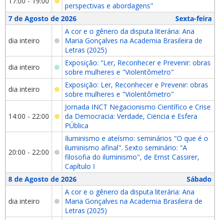
17:00 - 19:00
perspectivas e abordagens"
7 de Agosto de 2026
Sexta-feira
A cor e o gênero da disputa literária: Ana
dia inteiro
Maria Gonçalves na Academia Brasileira de
Letras (2025)
Exposição: “Ler, Reconhecer e Prevenir: obras
dia inteiro
sobre mulheres e "Violentômetro"
Exposição: Ler, Reconhecer e Prevenir: obras
dia inteiro
sobre mulheres e "Violentômetro"
Jornada INCT Negacionismo Científico e Crise
14:00 - 22:00
da Democracia: Verdade, Ciëncia e Esfera
PÚblica
Iluminismo e ateísmo: seminários "O que é o
iluminismo afinal". Sexto seminário: "A
20:00 - 22:00
filosofia do iluminismo", de Ernst Cassirer,
Capítulo I
8 de Agosto de 2026
Sábado
A cor e o gênero da disputa literária: Ana
dia inteiro
Maria Gonçalves na Academia Brasileira de
Letras (2025)