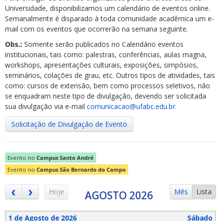
Universidade, disponibilizamos um calendário de eventos online.
Semanalmente é disparado à toda comunidade acadêmica um e-
mail com os eventos que ocorrerão na semana seguinte.
Obs.:
Somente serão publicados no Calendário eventos
institucionais, tais como: palestras, conferências, aulas magna,
workshops, apresentações culturais, exposições, simpósios,
ubmenu
seminários, colações de grau, etc. Outros tipos de atividades, tais
como: cursos de extensão, bem como processos seletivos, não
se enquadram neste tipo de divulgação, devendo ser solicitada
sua divulgação via e-mail
comunicacao@ufabc.edu.br
.
ubmenu
Solicitação de Divulgação de Evento
ubmenu
Evento no
Campus Santo André
Evento no
Campus São Bernardo do Campo
Hoje
Mês
Lista
AGOSTO 2026
1 de Agosto de 2026
Sábado