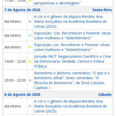
17:00 - 19:00
perspectivas e abordagens"
7 de Agosto de 2026
Sexta-feira
A cor e o gênero da disputa literária: Ana
dia inteiro
Maria Gonçalves na Academia Brasileira de
Letras (2025)
Exposição: “Ler, Reconhecer e Prevenir: obras
dia inteiro
sobre mulheres e "Violentômetro"
Exposição: Ler, Reconhecer e Prevenir: obras
dia inteiro
sobre mulheres e "Violentômetro"
Jornada INCT Negacionismo Científico e Crise
14:00 - 22:00
da Democracia: Verdade, Ciëncia e Esfera
PÚblica
Iluminismo e ateísmo: seminários "O que é o
iluminismo afinal". Sexto seminário: "A
20:00 - 22:00
filosofia do iluminismo", de Ernst Cassirer,
Capítulo I
8 de Agosto de 2026
Sábado
A cor e o gênero da disputa literária: Ana
dia inteiro
Maria Gonçalves na Academia Brasileira de
Letras (2025)