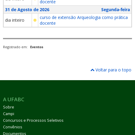
docente
31 de Agosto de 2026
Segunda-feira
curso de extensão Arqueologia como prática
dia inteiro
docente
Registrado em:
Eventos
Voltar para o topo
A UFABC
Sobre
Campi
Concursos e Processos Seletivos
Convênios
Documentos