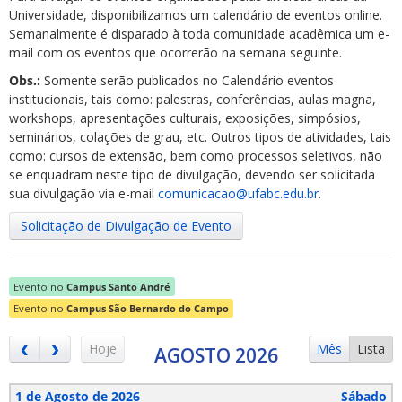
Universidade, disponibilizamos um calendário de eventos online.
Semanalmente é disparado à toda comunidade acadêmica um e-
mail com os eventos que ocorrerão na semana seguinte.
Obs.:
Somente serão publicados no Calendário eventos
institucionais, tais como: palestras, conferências, aulas magna,
workshops, apresentações culturais, exposições, simpósios,
ubmenu
seminários, colações de grau, etc. Outros tipos de atividades, tais
como: cursos de extensão, bem como processos seletivos, não
se enquadram neste tipo de divulgação, devendo ser solicitada
sua divulgação via e-mail
comunicacao@ufabc.edu.br
.
ubmenu
Solicitação de Divulgação de Evento
ubmenu
Evento no
Campus Santo André
Evento no
Campus São Bernardo do Campo
Hoje
Mês
Lista
AGOSTO 2026
1 de Agosto de 2026
Sábado