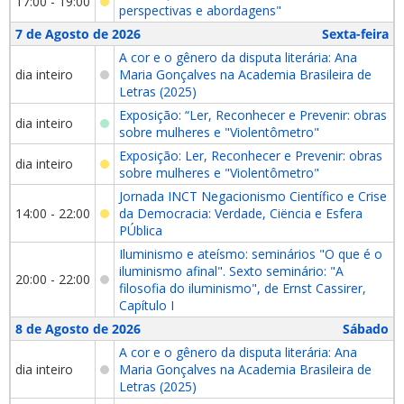
17:00 - 19:00
perspectivas e abordagens"
7 de Agosto de 2026
Sexta-feira
A cor e o gênero da disputa literária: Ana
dia inteiro
Maria Gonçalves na Academia Brasileira de
Letras (2025)
Exposição: “Ler, Reconhecer e Prevenir: obras
dia inteiro
sobre mulheres e "Violentômetro"
Exposição: Ler, Reconhecer e Prevenir: obras
dia inteiro
sobre mulheres e "Violentômetro"
Jornada INCT Negacionismo Científico e Crise
14:00 - 22:00
da Democracia: Verdade, Ciëncia e Esfera
PÚblica
Iluminismo e ateísmo: seminários "O que é o
iluminismo afinal". Sexto seminário: "A
20:00 - 22:00
filosofia do iluminismo", de Ernst Cassirer,
Capítulo I
8 de Agosto de 2026
Sábado
A cor e o gênero da disputa literária: Ana
dia inteiro
Maria Gonçalves na Academia Brasileira de
Letras (2025)