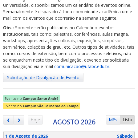
Universidade, disponibilizamos um calendário de eventos online.
Semanalmente é disparado à toda comunidade acadêmica um e-
mail com os eventos que ocorrerão na semana seguinte.
Obs.:
Somente serão publicados no Calendário eventos
institucionais, tais como: palestras, conferências, aulas magna,
workshops, apresentações culturais, exposições, simpósios,
ubmenu
seminários, colações de grau, etc. Outros tipos de atividades, tais
como: cursos de extensão, bem como processos seletivos, não
se enquadram neste tipo de divulgação, devendo ser solicitada
sua divulgação via e-mail
comunicacao@ufabc.edu.br
.
ubmenu
Solicitação de Divulgação de Evento
ubmenu
Evento no
Campus Santo André
Evento no
Campus São Bernardo do Campo
Hoje
Mês
Lista
AGOSTO 2026
1 de Agosto de 2026
Sábado