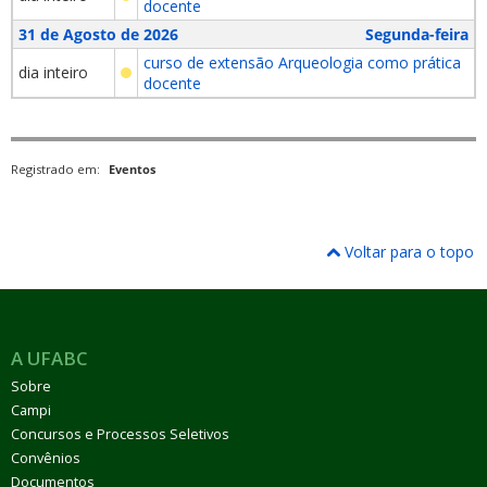
docente
31 de Agosto de 2026
Segunda-feira
curso de extensão Arqueologia como prática
dia inteiro
docente
Registrado em:
Eventos
Voltar para o topo
A UFABC
Sobre
Campi
Concursos e Processos Seletivos
Convênios
Documentos