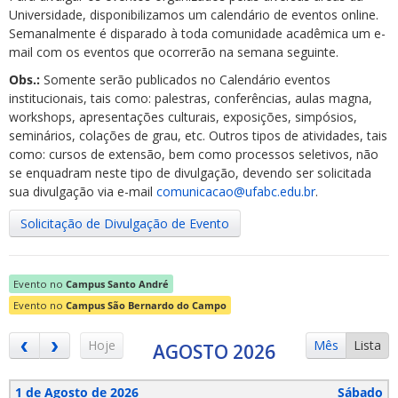
Universidade, disponibilizamos um calendário de eventos online.
Semanalmente é disparado à toda comunidade acadêmica um e-
mail com os eventos que ocorrerão na semana seguinte.
Obs.:
Somente serão publicados no Calendário eventos
institucionais, tais como: palestras, conferências, aulas magna,
workshops, apresentações culturais, exposições, simpósios,
ubmenu
seminários, colações de grau, etc. Outros tipos de atividades, tais
como: cursos de extensão, bem como processos seletivos, não
se enquadram neste tipo de divulgação, devendo ser solicitada
sua divulgação via e-mail
comunicacao@ufabc.edu.br
.
ubmenu
Solicitação de Divulgação de Evento
ubmenu
Evento no
Campus Santo André
Evento no
Campus São Bernardo do Campo
Hoje
Mês
Lista
AGOSTO 2026
1 de Agosto de 2026
Sábado