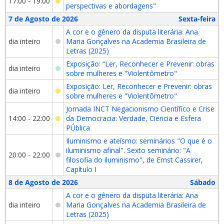
17:00 - 19:00
perspectivas e abordagens"
7 de Agosto de 2026
Sexta-feira
A cor e o gênero da disputa literária: Ana
dia inteiro
Maria Gonçalves na Academia Brasileira de
Letras (2025)
Exposição: “Ler, Reconhecer e Prevenir: obras
dia inteiro
sobre mulheres e "Violentômetro"
Exposição: Ler, Reconhecer e Prevenir: obras
dia inteiro
sobre mulheres e "Violentômetro"
Jornada INCT Negacionismo Científico e Crise
14:00 - 22:00
da Democracia: Verdade, Ciëncia e Esfera
PÚblica
Iluminismo e ateísmo: seminários "O que é o
iluminismo afinal". Sexto seminário: "A
20:00 - 22:00
filosofia do iluminismo", de Ernst Cassirer,
Capítulo I
8 de Agosto de 2026
Sábado
A cor e o gênero da disputa literária: Ana
dia inteiro
Maria Gonçalves na Academia Brasileira de
Letras (2025)