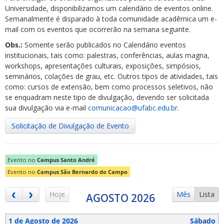
Universidade, disponibilizamos um calendário de eventos online.
Semanalmente é disparado à toda comunidade acadêmica um e-
mail com os eventos que ocorrerão na semana seguinte.
Obs.:
Somente serão publicados no Calendário eventos
institucionais, tais como: palestras, conferências, aulas magna,
workshops, apresentações culturais, exposições, simpósios,
ubmenu
seminários, colações de grau, etc. Outros tipos de atividades, tais
como: cursos de extensão, bem como processos seletivos, não
se enquadram neste tipo de divulgação, devendo ser solicitada
sua divulgação via e-mail
comunicacao@ufabc.edu.br
.
ubmenu
Solicitação de Divulgação de Evento
ubmenu
Evento no
Campus Santo André
Evento no
Campus São Bernardo do Campo
Hoje
Mês
Lista
AGOSTO 2026
1 de Agosto de 2026
Sábado