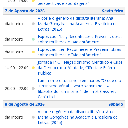
17:00 - 19:00
perspectivas e abordagens"
7 de Agosto de 2026
Sexta-feira
A cor e o gênero da disputa literária: Ana
dia inteiro
Maria Gonçalves na Academia Brasileira de
Letras (2025)
Exposição: “Ler, Reconhecer e Prevenir: obras
dia inteiro
sobre mulheres e "Violentômetro"
Exposição: Ler, Reconhecer e Prevenir: obras
dia inteiro
sobre mulheres e "Violentômetro"
Jornada INCT Negacionismo Científico e Crise
14:00 - 22:00
da Democracia: Verdade, Ciëncia e Esfera
PÚblica
Iluminismo e ateísmo: seminários "O que é o
iluminismo afinal". Sexto seminário: "A
20:00 - 22:00
filosofia do iluminismo", de Ernst Cassirer,
Capítulo I
8 de Agosto de 2026
Sábado
A cor e o gênero da disputa literária: Ana
dia inteiro
Maria Gonçalves na Academia Brasileira de
Letras (2025)