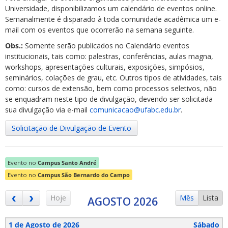
Universidade, disponibilizamos um calendário de eventos online.
Semanalmente é disparado à toda comunidade acadêmica um e-
mail com os eventos que ocorrerão na semana seguinte.
Obs.:
Somente serão publicados no Calendário eventos
institucionais, tais como: palestras, conferências, aulas magna,
workshops, apresentações culturais, exposições, simpósios,
ubmenu
seminários, colações de grau, etc. Outros tipos de atividades, tais
como: cursos de extensão, bem como processos seletivos, não
se enquadram neste tipo de divulgação, devendo ser solicitada
sua divulgação via e-mail
comunicacao@ufabc.edu.br
.
ubmenu
Solicitação de Divulgação de Evento
ubmenu
Evento no
Campus Santo André
Evento no
Campus São Bernardo do Campo
Hoje
Mês
Lista
AGOSTO 2026
1 de Agosto de 2026
Sábado