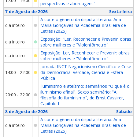
17:00 - 19:00
perspectivas e abordagens"
7 de Agosto de 2026
Sexta-feira
A cor e o gênero da disputa literária: Ana
dia inteiro
Maria Gonçalves na Academia Brasileira de
Letras (2025)
Exposição: “Ler, Reconhecer e Prevenir: obras
dia inteiro
sobre mulheres e "Violentômetro"
Exposição: Ler, Reconhecer e Prevenir: obras
dia inteiro
sobre mulheres e "Violentômetro"
Jornada INCT Negacionismo Científico e Crise
14:00 - 22:00
da Democracia: Verdade, Ciëncia e Esfera
PÚblica
Iluminismo e ateísmo: seminários "O que é o
iluminismo afinal". Sexto seminário: "A
20:00 - 22:00
filosofia do iluminismo", de Ernst Cassirer,
Capítulo I
8 de Agosto de 2026
Sábado
A cor e o gênero da disputa literária: Ana
dia inteiro
Maria Gonçalves na Academia Brasileira de
Letras (2025)