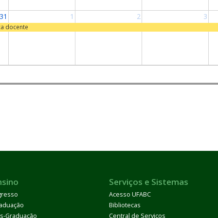
31
1
2
3
ca docente
nsino
Serviços e Sistemas
gresso
Acesso UFABC
aduação
Bibliotecas
s-Graduação
Central de Serviços