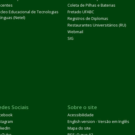
centes
Coleta de Pilhas e Baterias
cleo Educacional de Tecnologias
Fretado UFABC
Línguas (Netel)
Registros de Diplomas
Restaurantes Universitários (RU)
Webmail
SIG
edes Sociais
Sobre o site
cebook
Acessibilidade
stagram
English version - Versão em Inglês
nkedIn
Mapa do site
uTube
RSS: O que é?