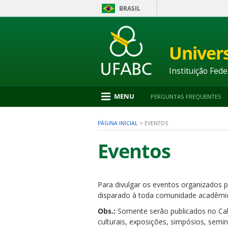
BRASIL
Ir
para
conteúdo
Univer
1
Ir
para
Instituição Fede
menu
2
Ir
MENU
PERGUNTAS FREQUENTES
para
busca
3
PÁGINA INICIAL
>
EVENTOS
Ir
para
Eventos
rodapé
4
Para divulgar os eventos organizados p
nu
disparado à toda comunidade acadêmic
Obs.:
Somente serão publicados no Cale
culturais, exposições, simpósios, semi