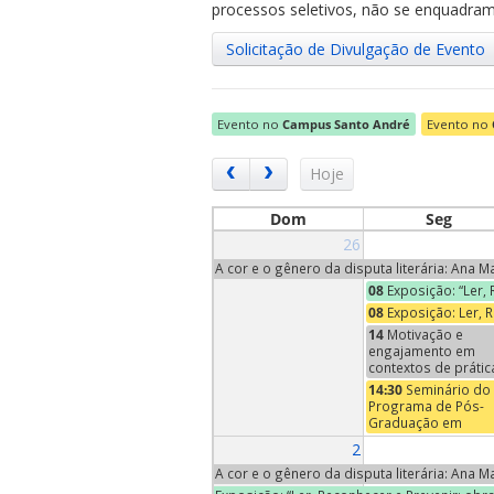
processos seletivos, não se enquadram 
Solicitação de Divulgação de Evento
Evento no
Campus Santo André
Evento no
ubmenu
Hoje
Dom
Seg
26
ubmenu
A cor e o gênero da disputa literária: Ana 
08
Exposição: “Ler,
ubmenu
08
Exposição: Ler, 
14
Motivação e
engajamento em
contextos de prátic
ensino e
14:30
Seminário do
aprendizagem de
Programa de Pós-
música | Conversa
Graduação em
Neuromusicais - An
Economia – Profa
2
XII
Maria Pia Paganelli
(Trinity University,
A cor e o gênero da disputa literária: Ana 
EUA)