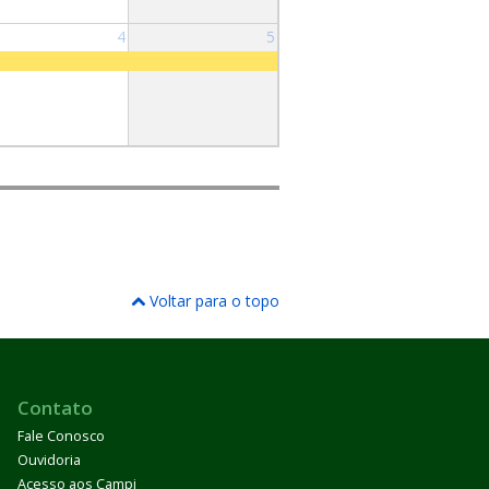
4
5
Voltar para o topo
Contato
Fale Conosco
Ouvidoria
Acesso aos Campi