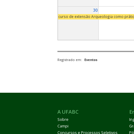
30
curso de extensão Arqueologia como práti
Registrado em:
Eventos
A UFABC
E
Sobre
In
Campi
Gr
Concursos e Processos Seletivos
Pó