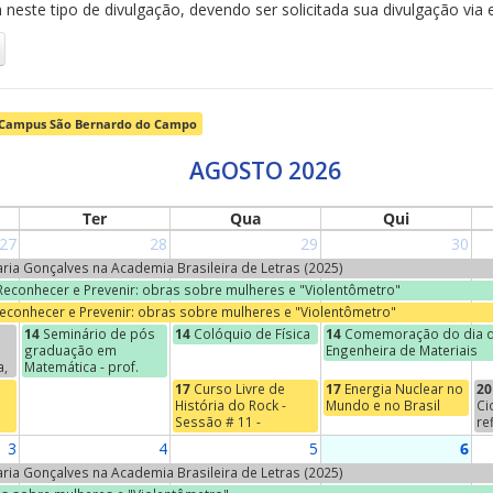
neste tipo de divulgação, devendo ser solicitada sua divulgação via 
Campus São Bernardo do Campo
AGOSTO 2026
Ter
Qua
Qui
27
28
29
30
Maria Gonçalves na Academia Brasileira de Letras (2025)
 Reconhecer e Prevenir: obras sobre mulheres e "Violentômetro"
Reconhecer e Prevenir: obras sobre mulheres e "Violentômetro"
14
Seminário de pós
14
Colóquio de Física
14
Comemoração do dia d
graduação em
Engenheira de Materiais
a,
Matemática - prof.
Jean-Paul Brasselet
17
Curso Livre de
17
Energia Nuclear no
20
(Universidade de
História do Rock -
Mundo e no Brasil
Ci
s
Marcelha, França) -
Sessão # 11 -
re
o
"Marie-Hélène
Começos do Indie
Na
3
4
5
6
Schwartz, um nome na
se
torre Eiffel"
"E
Maria Gonçalves na Academia Brasileira de Letras (2025)
Ci