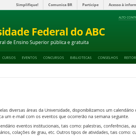
Simplifique!
Comunica BR
Participe
Acesso à infor
ALTO CONT
sidade Federal do ABC
ral de Ensino Superior pública e gratuita
CURSOS
EVENTOS
CONCURSOS
BIBLIOTECAS
CONSELHOS
REITOR
elas diversas áreas da Universidade, disponibilizamos um calendári
a um e-mail com os eventos que ocorrerão na semana seguinte.
ndário eventos institucionais, tais como: palestras, conferências, 
nários, colações de grau, etc. Outros tipos de atividades, tais como