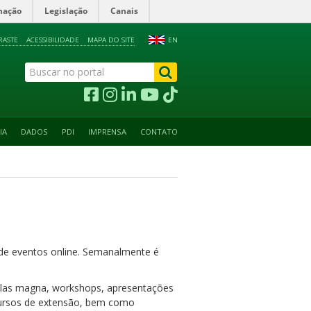
mação
Legislação
Canais
RASTE
ACESSIBILIDADE
MAPA DO SITE
EN
IA
DADOS
PDI
IMPRENSA
CONTATO
o de eventos online. Semanalmente é
aulas magna, workshops, apresentações
: cursos de extensão, bem como