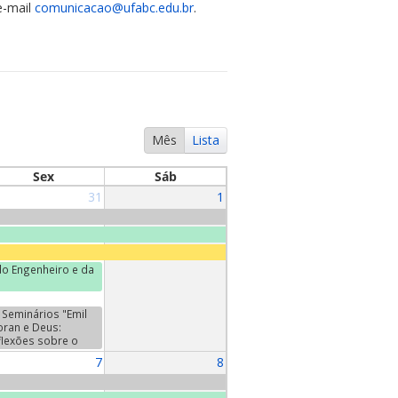
e-mail
comunicacao@ufabc.edu.br
.
Mês
Lista
Sex
Sáb
31
1
o Engenheiro e da
Seminários "Emil
oran e Deus:
flexões sobre o
da". Terceiro
7
8
minário:
ntretiens", de Emil
oran