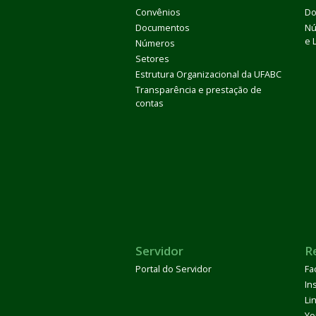
Convênios
Do
Documentos
Nú
e 
Números
Setores
Estrutura Organizacional da UFABC
Transparência e prestação de
contas
Servidor
R
Portal do Servidor
Fa
In
Li
Yo