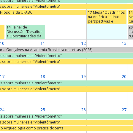
ras sobre mulheres e "Violentômetro"
as sobre mulheres e "Violentômetro"
Filosofia da UFABC
17
Mesa "Quadrinhos
14
na América Latina:
Ne
perspectivas e
Ci
abordagens"
De
14
Painel de
20
Ci
Discussão "Desafios
at
PÚ
e Oportunidades da
"O
Destinação Adequada
af
10
11
12
13
de Resíduos Sólidos"
se
do
Maria Gonçalves na Academia Brasileira de Letras (2025)
s
Er
ras sobre mulheres e "Violentômetro"
à
Ca
as sobre mulheres e "Violentômetro"
r,
ia
17
18
19
20
ras sobre mulheres e "Violentômetro"
as sobre mulheres e "Violentômetro"
24
25
26
27
ras sobre mulheres e "Violentômetro"
as sobre mulheres e "Violentômetro"
ão Arqueologia como prática docente