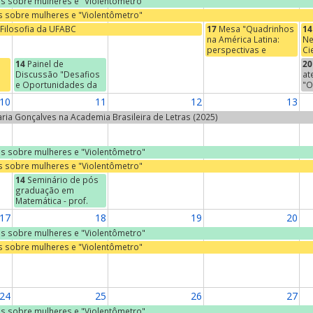
ras sobre mulheres e "Violentômetro"
as sobre mulheres e "Violentômetro"
Filosofia da UFABC
17
Mesa "Quadrinhos
14
na América Latina:
Ne
perspectivas e
Ci
abordagens"
De
14
Painel de
20
Ci
Discussão "Desafios
at
PÚ
e Oportunidades da
"O
Destinação Adequada
af
10
11
12
13
de Resíduos Sólidos"
se
do
Maria Gonçalves na Academia Brasileira de Letras (2025)
s
Er
à
Ca
r,
ras sobre mulheres e "Violentômetro"
as sobre mulheres e "Violentômetro"
ia
14
Seminário de pós
graduação em
Matemática - prof.
José Francisco Gomes
17
18
19
20
(IFT - UNESP, São
Paulo) - "The ABC of
ras sobre mulheres e "Violentômetro"
Integrable
as sobre mulheres e "Violentômetro"
Hierarchies"
24
25
26
27
ras sobre mulheres e "Violentômetro"