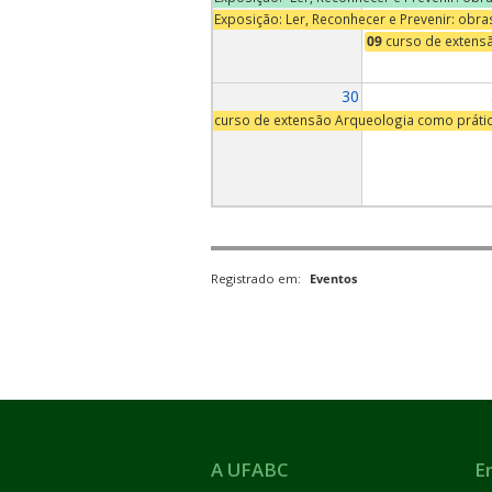
Exposição: Ler, Reconhecer e Prevenir: obr
09
curso de extens
30
curso de extensão Arqueologia como práti
Registrado em:
Eventos
A UFABC
E