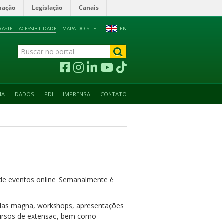
mação
Legislação
Canais
RASTE
ACESSIBILIDADE
MAPA DO SITE
EN
IA
DADOS
PDI
IMPRENSA
CONTATO
o de eventos online. Semanalmente é
aulas magna, workshops, apresentações
: cursos de extensão, bem como