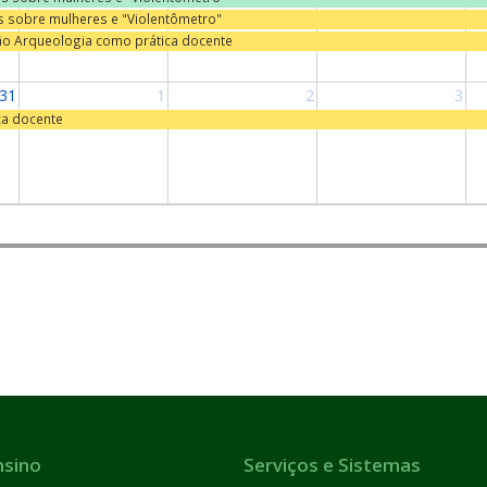
as sobre mulheres e "Violentômetro"
ão Arqueologia como prática docente
31
1
2
3
ca docente
nsino
Serviços e Sistemas