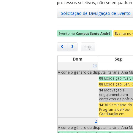
processos seletivos, não se enquadram 
Solicitação de Divulgação de Evento
Evento no
Campus Santo André
Evento no
ubmenu
Hoje
Dom
Seg
26
ubmenu
A cor e o gênero da disputa literária: Ana 
08
Exposição: “Ler,
ubmenu
08
Exposição: Ler, 
14
Motivação e
engajamento em
contextos de prátic
ensino e
14:30
Seminário do
aprendizagem de
Programa de Pós-
música | Conversa
Graduação em
Neuromusicais - An
Economia – Profa
2
XII
Maria Pia Paganelli
(Trinity University,
A cor e o gênero da disputa literária: Ana 
EUA)