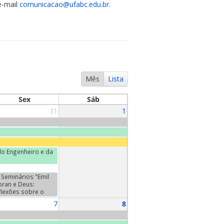
e-mail
comunicacao@ufabc.edu.br
.
Mês
Lista
Sex
Sáb
31
1
o Engenheiro e da
Seminários "Emil
oran e Deus:
flexões sobre o
da". Terceiro
7
8
minário:
ntretiens", de Emil
oran