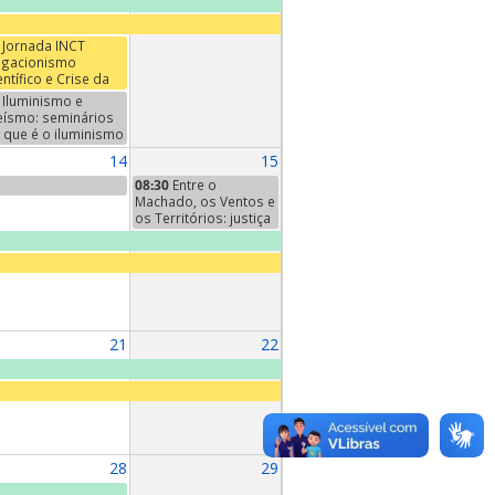
Jornada INCT
gacionismo
entífico e Crise da
mocracia: Verdade,
Iluminismo e
ëncia e Esfera
eísmo: seminários
blica
 que é o iluminismo
inal". Sexto
14
15
minário: "A filosofia
 iluminismo", de
08:30
Entre o
nst Cassirer,
Machado, os Ventos e
pítulo I
os Territórios: justiça
climática e
reconhecimento
territorial POTMA
21
22
28
29