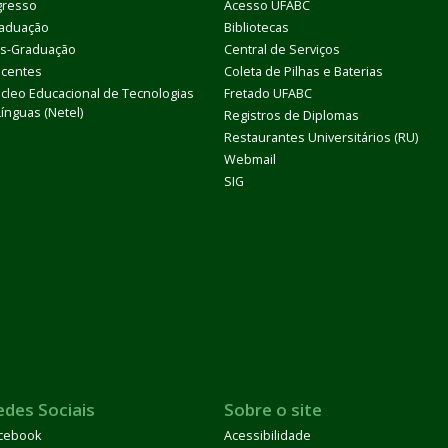
gresso
Acesso UFABC
aduação
Bibliotecas
s-Graduação
Central de Serviços
centes
Coleta de Pilhas e Baterias
cleo Educacional de Tecnologias
Fretado UFABC
Línguas (Netel)
Registros de Diplomas
Restaurantes Universitários (RU)
Webmail
SIG
edes Sociais
Sobre o site
cebook
Acessibilidade