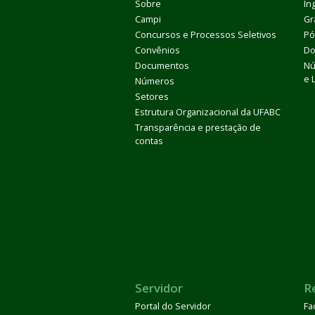
Sobre
In
Campi
Gr
Concursos e Processos Seletivos
Pó
Convênios
Do
Documentos
Nú
e 
Números
Setores
Estrutura Organizacional da UFABC
Transparência e prestação de
contas
Servidor
R
Portal do Servidor
Fa