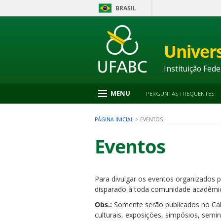
BRASIL
Ir
para
conteúdo
Univer
1
Ir
para
Instituição Fede
menu
2
Ir
MENU
PERGUNTAS FREQUENTES
para
busca
3
PÁGINA INICIAL
>
EVENTOS
Ir
para
Eventos
rodapé
4
Para divulgar os eventos organizados p
nu
disparado à toda comunidade acadêmic
Obs.:
Somente serão publicados no Cale
culturais, exposições, simpósios, semi