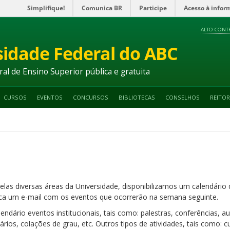
Simplifique!
Comunica BR
Participe
Acesso à infor
ALTO CONT
sidade Federal do ABC
ral de Ensino Superior pública e gratuita
CURSOS
EVENTOS
CONCURSOS
BIBLIOTECAS
CONSELHOS
REITOR
elas diversas áreas da Universidade, disponibilizamos um calendári
a um e-mail com os eventos que ocorrerão na semana seguinte.
ndário eventos institucionais, tais como: palestras, conferências, 
nários, colações de grau, etc. Outros tipos de atividades, tais como