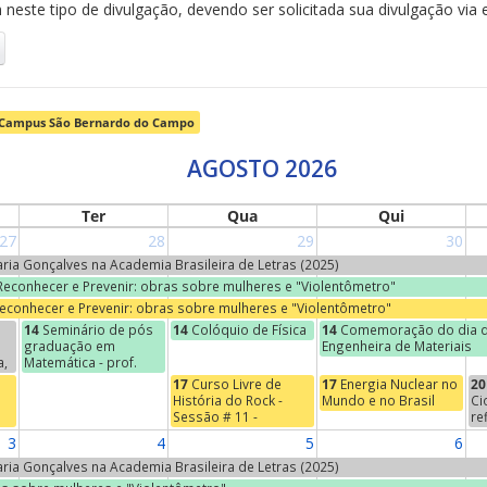
neste tipo de divulgação, devendo ser solicitada sua divulgação via 
Campus São Bernardo do Campo
AGOSTO 2026
Ter
Qua
Qui
27
28
29
30
Maria Gonçalves na Academia Brasileira de Letras (2025)
 Reconhecer e Prevenir: obras sobre mulheres e "Violentômetro"
Reconhecer e Prevenir: obras sobre mulheres e "Violentômetro"
14
Seminário de pós
14
Colóquio de Física
14
Comemoração do dia d
graduação em
Engenheira de Materiais
a,
Matemática - prof.
Jean-Paul Brasselet
17
Curso Livre de
17
Energia Nuclear no
20
(Universidade de
História do Rock -
Mundo e no Brasil
Ci
s
Marcelha, França) -
Sessão # 11 -
re
o
"Marie-Hélène
Começos do Indie
Na
3
4
5
6
Schwartz, um nome na
se
torre Eiffel"
"E
Maria Gonçalves na Academia Brasileira de Letras (2025)
Ci